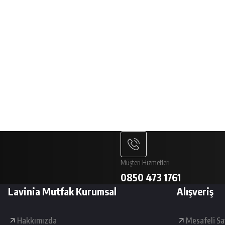
Yazının Devamı
Lavinia Mutfak ürünleri Tre
26 Ocak 2026
Trendyol mağaza sayfamızda; kalite, uygun fiyat ve müşteri memnuniyetini ön plan
Yazının Devamı
Ücretsiz Teslimat
%100
1500 TL ve Üzeri Sepetlerde Kargo Bedava
250 Bit SSL S
Müşteri Hizmetleri
0850 473 1761
Lavinia Mutfak Kurumsal
Alışveriş
Hakkımızda
Mesafeli Sa