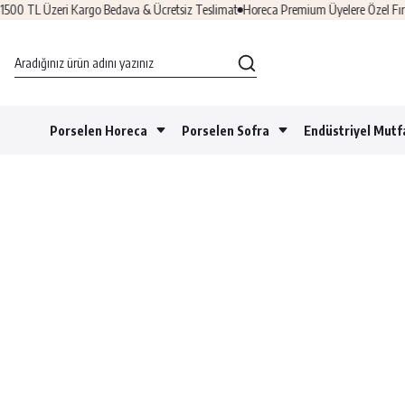
 TL Üzeri Kargo Bedava & Ücretsiz Teslimat
Horeca Premium Üyelere Özel Fırsatla
Porselen Horeca
Porselen Sofra
Endüstriyel Mutf
Porselen
Porselen
Bar
Çatal Ka
Bonna Yeni Modeller
Horeca
Sofra
Ekipmanları
Bıçak
2026
Cam Ürünler
Kahve 
Alışverişe Başla
Servis&Sunum
Fincanlar 