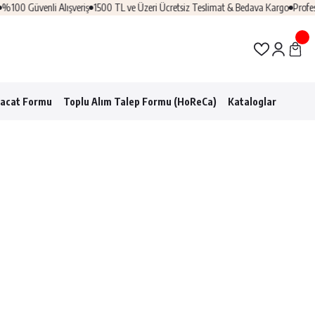
 Güvenli Alışveriş
1500 TL ve Üzeri Ücretsiz Teslimat & Bedava Kargo
Profesyon
racat Formu
Toplu Alım Talep Formu (HoReCa)
Kataloglar
leri
Özel Konsept Setler
Keşfet
çık Büfe
Mermer
Dekoratif
Termoslar
QURA
Teşhir
Taş Bazalt
Aksesuarlar
CAM KOLEKSİYONU
ipmanları
Polikarbon
er
Alışverişe Başla
Kırılmaz
etelik
Ürünler