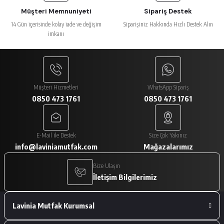
Müşteri Memnuniyeti
Sipariş Destek
14 Gün içerisinde kolay iade ve değişim
Siparişiniz Hakkında Hızlı Destek Alın
imkanı
Müşteri Hizmetleri
WhatsApp Sipariş
0850 473 1761
0850 473 1761
E-Mail ile Destek
Size Çok Yakınız
info@laviniamutfak.com
Mağazalarımız
Bize Ulaşın
İletişim Bilgilerimiz
Lavinia Mutfak Kurumsal