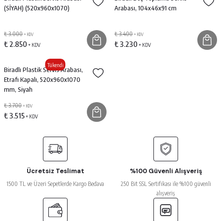
(SİYAH) (520x960x1070)
Arabası, 104x46x91 cm
₺ 3.000
₺ 3.400
+ KDV
+ KDV
₺ 2.850
₺ 3.230
+ KDV
+ KDV
Tükendi
Biradlı Plastik Servis Arabası,
Etrafı Kapalı, 520x960x1070
mm, Siyah
₺ 3.700
+ KDV
₺ 3.515
+ KDV
Ücretsiz Teslimat
%100 Güvenli Alışveriş
1500 TL ve Üzeri Sepetlerde Kargo Bedava
250 Bit SSL Sertifikası ile %100 güvenli
alışveriş