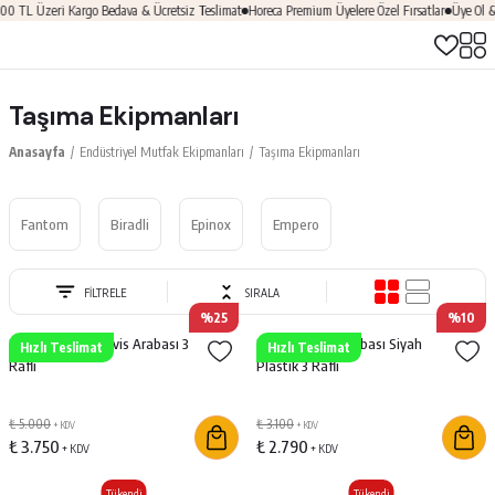
0 TL Üzeri Kargo Bedava & Ücretsiz Teslimat
Horeca Premium Üyelere Özel Fırsatlar
Üye Ol &
Taşıma Ekipmanları
Anasayfa
Endüstriyel Mutfak Ekipmanları
Taşıma Ekipmanları
Fantom
Biradli
Epinox
Empero
FİLTRELE
SIRALA
%25
%10
Epinox Kapalı Servis Arabası 3
Epinox Servis Arabası Siyah
Hızlı Teslimat
Hızlı Teslimat
Raflı
Plastik 3 Raflı
₺ 5.000
₺ 3.100
+ KDV
+ KDV
₺ 3.750
₺ 2.790
+ KDV
+ KDV
Tükendi
Tükendi