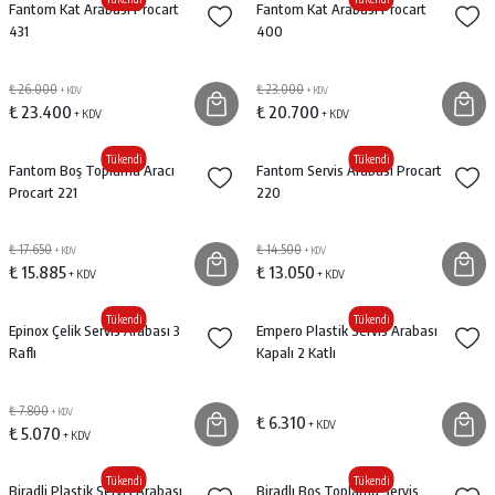
Fantom Kat Arabası Procart
Fantom Kat Arabası Procart
431
400
₺ 26.000
₺ 23.000
+ KDV
+ KDV
₺ 23.400
₺ 20.700
+ KDV
+ KDV
Tükendi
Tükendi
Fantom Boş Toplama Aracı
Fantom Servis Arabası Procart
Procart 221
220
₺ 17.650
₺ 14.500
+ KDV
+ KDV
₺ 15.885
₺ 13.050
+ KDV
+ KDV
Tükendi
Tükendi
Epinox Çelik Servis Arabası 3
Empero Plastik Servis Arabası
Raflı
Kapalı 2 Katlı
₺ 7.800
+ KDV
₺ 6.310
+ KDV
₺ 5.070
+ KDV
Tükendi
Tükendi
Biradli Plastik Servis Arabası
Biradlı Boş Toplama Servis