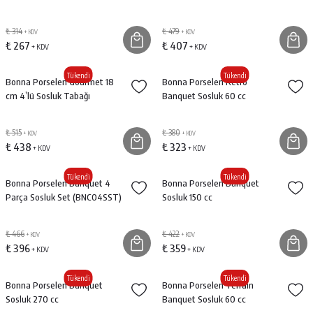
₺ 314
₺ 479
+ KDV
+ KDV
₺ 267
₺ 407
+ KDV
+ KDV
Tükendi
Tükendi
Bonna Porselen Gourmet 18
Bonna Porselen Retro
cm 4’lü Sosluk Tabağı
Banquet Sosluk 60 cc
₺ 515
₺ 380
+ KDV
+ KDV
₺ 438
₺ 323
+ KDV
+ KDV
Tükendi
Tükendi
Bonna Porselen Banquet 4
Bonna Porselen Banquet
Parça Sosluk Set (BNC04SST)
Sosluk 150 cc
₺ 466
₺ 422
+ KDV
+ KDV
₺ 396
₺ 359
+ KDV
+ KDV
Tükendi
Tükendi
Bonna Porselen Banquet
Bonna Porselen Terrain
Sosluk 270 cc
Banquet Sosluk 60 cc