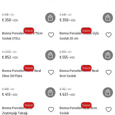
₺ 438
₺ 438
+ KDV
+ KDV
₺ 350
₺ 350
+ KDV
+ KDV
Tükendi
Tükendi
Bonna Porselen Gaia 8*11cm
Bonna Porselen Shade Üçlü
Sosluk 370cc
Sosluk 30 cm
₺ 1.002
₺ 653
+ KDV
+ KDV
₺ 852
₺ 555
+ KDV
+ KDV
Tükendi
Tükendi
Bonna Porselen Notte Neat
Bonna Porselen Notte Neat
Olive Oil Plate
8cm Sosluk
₺ 486
₺ 742
+ KDV
+ KDV
₺ 413
₺ 631
+ KDV
+ KDV
Tükendi
Tükendi
Bonna Porselen Neat
Bonna Porselen Neat 8cm
Zeytinyağı Tabağı
Sosluk