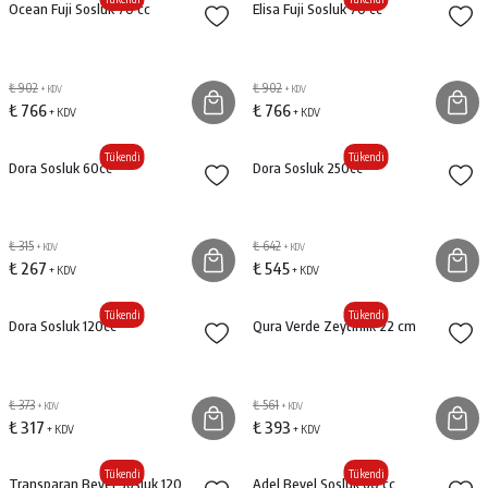
Ocean Fuji Sosluk 70 cc
Elisa Fuji Sosluk 70 cc
₺ 902
₺ 902
+ KDV
+ KDV
₺ 766
₺ 766
+ KDV
+ KDV
Tükendi
Tükendi
Dora Sosluk 60cc
Dora Sosluk 250cc
₺ 315
₺ 642
+ KDV
+ KDV
₺ 267
₺ 545
+ KDV
+ KDV
Tükendi
Tükendi
Dora Sosluk 120cc
Qura Verde Zeytinlik 22 cm
₺ 373
₺ 561
+ KDV
+ KDV
₺ 317
₺ 393
+ KDV
+ KDV
Tükendi
Tükendi
Transparan Bevel Sosluk 120
Adel Bevel Sosluk 60 cc