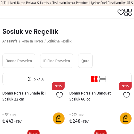
TL Üzeri Kargo Bedava & Ücretsiz Teslimat
Horeca Premium Üyelere Özel Fırsatlar
Üye Ol & H
Sosluk ve Reçellik
Anasayfa
Porselen Horeca
Sosluk ve Reçellik
Bonna Porselen
ID Fine Porselen
Qura
SIRALA
%15
%15
Bonna Porselen Shade İkili
Bonna Porselen Banquet
Sosluk 22 cm
Sosluk 60 cc
₺ 521
₺ 292
+ KDV
+ KDV
₺ 443
₺ 248
+ KDV
+ KDV
Tükendi
Tükendi