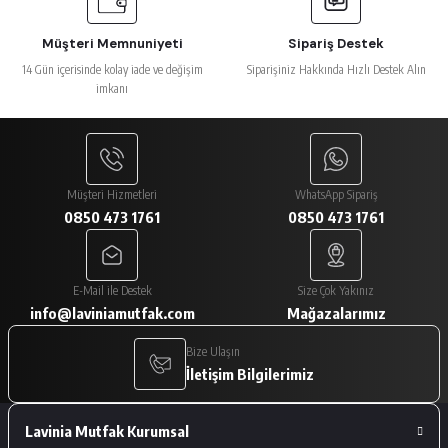
Müşteri Memnuniyeti
Sipariş Destek
14 Gün içerisinde kolay iade ve değişim
Siparişiniz Hakkında Hızlı Destek Alın
imkanı
Müşteri Hizmetleri
WhatsApp Sipariş
0850 473 1761
0850 473 1761
E-Mail ile Destek
Size Çok Yakınız
info@laviniamutfak.com
Mağazalarımız
Bize Ulaşın
İletişim Bilgilerimiz
Lavinia Mutfak Kurumsal