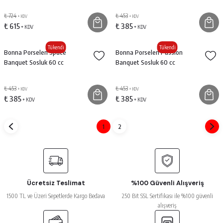
₺ 724
₺ 453
+ KDV
+ KDV
₺ 615
₺ 385
+ KDV
+ KDV
Tükendi
Tükendi
Bonna Porselen Space
Bonna Porselen Passion
Banquet Sosluk 60 cc
Banquet Sosluk 60 cc
₺ 453
₺ 453
+ KDV
+ KDV
₺ 385
₺ 385
+ KDV
+ KDV
1
2
Ücretsiz Teslimat
%100 Güvenli Alışveriş
1500 TL ve Üzeri Sepetlerde Kargo Bedava
250 Bit SSL Sertifikası ile %100 güvenli
alışveriş