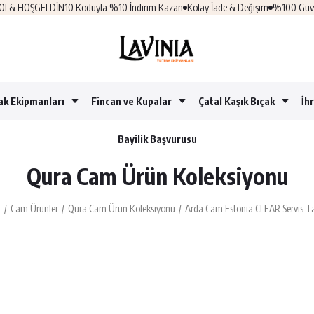
 HOŞGELDİN10 Koduyla %10 İndirim Kazan
Kolay İade & Değişim
%100 Güvenli Al
ak Ekipmanları
Fincan ve Kupalar
Çatal Kaşık Bıçak
İh
Bayilik Başvurusu
Qura Cam Ürün Koleksiyonu
a
Cam Ürünler
Qura Cam Ürün Koleksiyonu
Arda Cam Estonia CLEAR Servis T