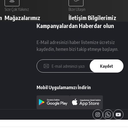
Size Çok Yakınız
Bize Ulaşın
m
Mağazalarımız
İletişim Bilgilerimiz
Kampanyalardan Haberdar olun
E-Mail adresinizi haber listemize ücretsiz
kaydedin, hemen bizi takip etmeye başlayın.
Kaydet
Mobil Uygulamamızı İndirin