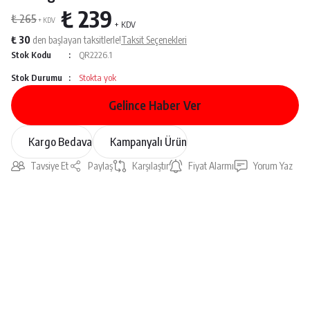
₺ 239
₺ 265
+ KDV
+ KDV
₺ 30
den başlayan taksitlerle!
Taksit Seçenekleri
Stok Kodu
QR2226.1
Stok Durumu
Stokta yok
Gelince Haber Ver
Kargo Bedava
Kampanyalı Ürün
Tavsiye Et
Paylaş
Karşılaştır
Fiyat Alarmı
Yorum Yaz