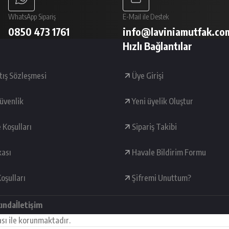
WhatsApp Sipariş
E-Mail ile Destek
0850 473 1761
info@laviniamutfak.co
Hızlı Bağlantılar
tış Sözleşmesi
Üye Girişi
Güvenlik
Yeni üyelik Oluştur
e Koşulları
Sipariş Takibi
kası
Havale Bildirim Formu
oşulları
Şifremi Unuttum?
kında
İletişim
ası ile korunmaktadır.