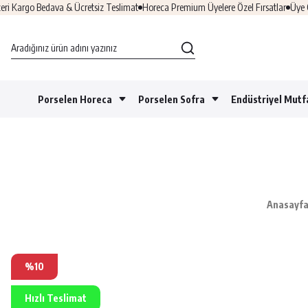
rgo Bedava & Ücretsiz Teslimat
Horeca Premium Üyelere Özel Fırsatlar
Üye Ol &
Porselen Horeca
Porselen Sofra
Endüstriyel Mutf
Anasayf
%10
Hızlı Teslimat