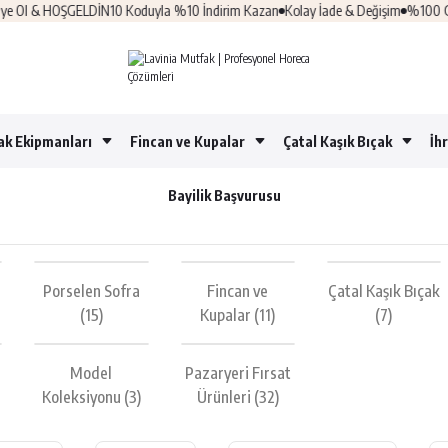
 & HOŞGELDİN10 Koduyla %10 İndirim Kazan
Kolay İade & Değişim
%100 Güvenli 
ak Ekipmanları
Fincan ve Kupalar
Çatal Kaşık Bıçak
İh
Bayilik Başvurusu
Porselen Sofra
Fincan ve
Çatal Kaşık Bıçak
(15)
Kupalar
(11)
(7)
Model
Pazaryeri Fırsat
Koleksiyonu
(3)
Ürünleri
(32)