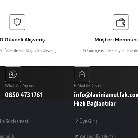
 Güvenli Alışveriş
Müşteri Memnuni
ertifikası ile %100 güvenli alışveriş
14 Gün içerisinde kolay iade ve d
WhatsApp Sipariş
E-Mail ile Destek
0850 473 1761
info@laviniamutfak.co
Hızlı Bağlantılar
tış Sözleşmesi
Üye Girişi
Güvenlik
Yeni üyelik Oluştur