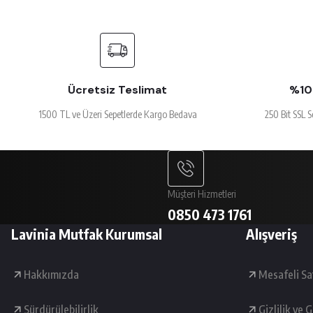
Ücretsiz Teslimat
%100
1500 TL ve Üzeri Sepetlerde Kargo Bedava
250 Bit SSL S
Müşteri Hizmetleri
0850 473 1761
Lavinia Mutfak Kurumsal
Alışveriş
Hakkımızda
Mesafeli Sa
Sürdürülebilirlik
Gizlilik ve 