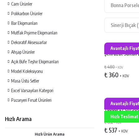
Cam Ürünler
Bonna Porsel
Polikarbon Ürünler
Bar Ekipmanları
Sinerji Bıçak
(
Mutfak Pişirme Ekipmanları
Dekoratif Aksesuarlar
Bonna Porselen 
Avantajlı Fiya
Ahşap Ürünler
Şehrazat Sultan 
Tabak
Açık Büfe Teşhir Ekipmanları
₺ 480
+ KDV
Model Koleksiyonu
₺ 360
+ KDV
Masa Üstü Setler
Excel Varsayılan Kategori
Pazaryeri Fırsat Ürünleri
Bonna Nicole Ma
Avantajlı Fiya
Tabağı 27 cm 500
Hızlı Teslimat
Hızlı Arama
₺ 632
+ KDV
₺ 537
+ KDV
Hızlı Ürün Arama