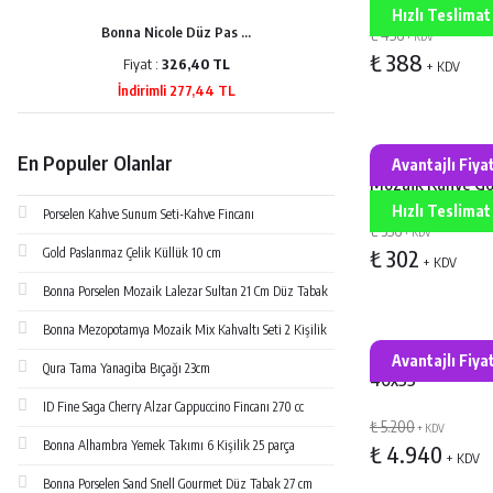
19cm
Hızlı Teslimat
Bonna Nicole Düz Pas ...
Bonna Porse
₺ 456
+ KDV
₺ 388
Fiyat :
326,40 TL
Fiyat :
3
+ KDV
İndirimli 277,44 TL
İndirimli
Bonna Mezopot
En Populer Olanlar
Avantajlı Fiya
Mozaik Kahve G
Çukur Tabak 20 
Hızlı Teslimat
Porselen Kahve Sunum Seti-Kahve Fincanı
₺ 356
+ KDV
Gold Paslanmaz Çelik Küllük 10 cm
₺ 302
+ KDV
Bonna Porselen Mozaik Lalezar Sultan 21 Cm Düz Tabak
Bonna Mezopotamya Mozaik Mix Kahvaltı Seti 2 Kişilik
Aras Metal Ateş
Avantajlı Fiya
Qura Tama Yanagiba Bıçağı 23cm
40x55
ID Fine Saga Cherry Alzar Cappuccino Fincanı 270 cc
₺ 5.200
+ KDV
Bonna Alhambra Yemek Takımı 6 Kişilik 25 parça
₺ 4.940
+ KDV
Bonna Porselen Sand Snell Gourmet Düz Tabak 27 cm