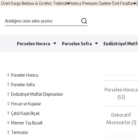
 Kargo Bedava & Ücretsiz Teslimat
Horeca Premium Üyelere Özel Fırsatlar
Üye Ol
Porselen Horeca
Porselen Sofra
Endüstriyel Mutf
Porselen Horeca
Porselen Sofra
Porselen Horeca
Endüstriyel Mutfak Ekipmanları
(52)
Fincan ve Kupalar
Çatal Kaşık Bıçak
Dekoratif
Aksesuarlar
(1)
Mermer Taş Bazalt
Termoslar