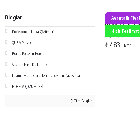
Bonna Porselen 
Bloglar
Avantajlı Fiya
Hygge 25cm Çuk
1,3lt
Hızlı Teslimat
Profesyonel Horeca Çözümleri
₺ 569
+ KDV
QURA Porselen
₺ 483
+ KDV
Bonna Porselen Horeca
Sitemiz Nasıl Kullanılır?
Lavinia Mutfak ürünleri Trendyol mağazasında
HORECA ÇÖZÜMLERİ
Tüm Bloglar