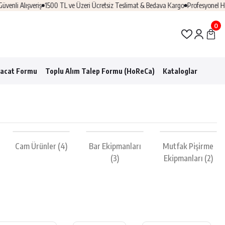
Alışveriş
1500 TL ve Üzeri Ücretsiz Teslimat & Bedava Kargo
Profesyonel Horeca
0
racat Formu
Toplu Alım Talep Formu (HoReCa)
Kataloglar
Cam Ürünler
(4)
Bar Ekipmanları
Mutfak Pişirme
(3)
Ekipmanları
(2)