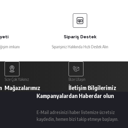
yeti
Sipariş Destek
eğişim imkanı
Siparişiniz Hakkında Hızlı Destek Alın
Size Çok Yakınız
Bize Ulaşın
m
Mağazalarımız
İletişim Bilgilerimiz
Kampanyalardan Haberdar olun
E-Mail adresinizi haber listemize ücretsiz
kaydedin, hemen bizi takip etmeye başlayın.