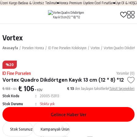
ri Kargo Bedava & Ücretsiz Teslimat
Horeca Premium Üyelere Özel Fırsatlar
Üye Ol & HOŞGELD
Vortex
Anasayfa
Porselen Horeca
ID Fine Porselen Koleksiyon
Vortex
Vortex Quadro Dikdörtge
%20
ID Fine Porselen
Yorumlar (0)
Vortex Quadro Dikdörtgen Kayık 13 cm (12 * 8) *12
₺ 106
₺ 133
₺ 13
den başlayan taksitlerle!
Taksit Seçenekleri
+ KDV
+ KDV
Stok Kodu
20005-153113
Stok Durumu
Stokta yok
Gelince Haber Ver
Stok Sorunuz
Kampanyalı Ürün