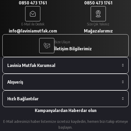
0850 473 1761
0850 473 1761
A... V... | 29/01/2026
Paketleme çok iyiydi. Ürünler tam
E-Mail ile Destek
Size Çok Yakınız
istediğimiz gibiydi.
info@laviniamutfak.com
Mağazalarımız
A... V... | 29/01/2026
Bize Ulaşın
İletişim Bilgilerimiz
Deneyimini Paylaş
Lavinia Mutfak Kurumsal
Alışveriş
Hızlı Bağlantılar
Kampanyalardan Haberdar olun
E-Mail adresinizi haber listemize ücretsiz kaydedin, hemen bizi takip etmeye
başlayın.