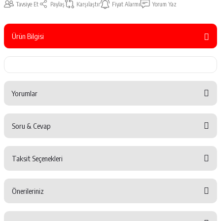
Tavsiye Et
Paylaş
Karşılaştır
Fiyat Alarmı
Yorum Yaz
Ürün Bilgisi
Yorumlar
Soru & Cevap
Bu ürüne ilk yorumu siz yapın!
Taksit Seçenekleri
Yorum Yaz
Ürün hakkında henüz soru sorulmamış.
Önerileriniz
Soru Sor