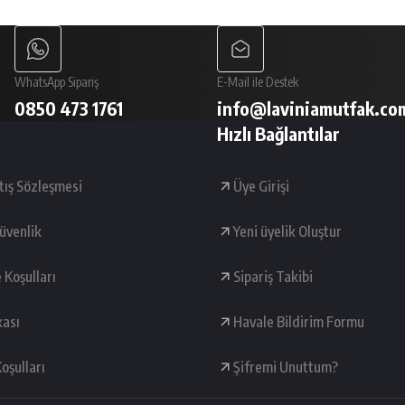
Gönder
WhatsApp Sipariş
E-Mail ile Destek
0850 473 1761
info@laviniamutfak.co
Hızlı Bağlantılar
tış Sözleşmesi
Üye Girişi
Güvenlik
Yeni üyelik Oluştur
e Koşulları
Sipariş Takibi
kası
Havale Bildirim Formu
oşulları
Şifremi Unuttum?