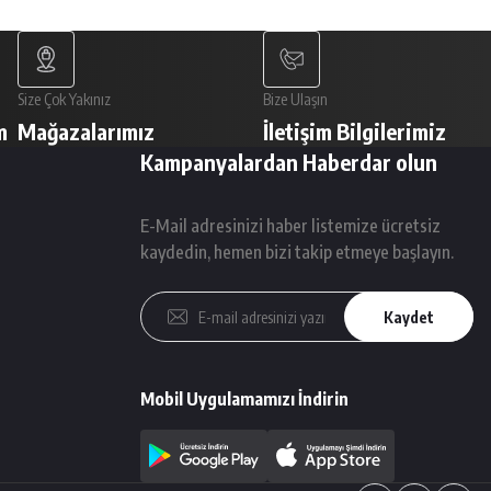
Size Çok Yakınız
Bize Ulaşın
m
Mağazalarımız
İletişim Bilgilerimiz
Kampanyalardan Haberdar olun
E-Mail adresinizi haber listemize ücretsiz
kaydedin, hemen bizi takip etmeye başlayın.
Kaydet
Mobil Uygulamamızı İndirin