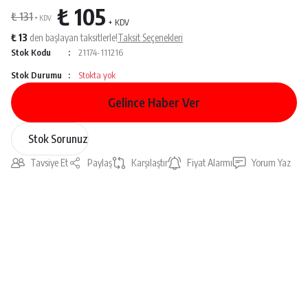
₺ 105
₺ 131
+ KDV
+ KDV
₺ 13
den başlayan taksitlerle!
Taksit Seçenekleri
Stok Kodu
21174-111216
Stok Durumu
Stokta yok
Gelince Haber Ver
Stok Sorunuz
Tavsiye Et
Paylaş
Karşılaştır
Fiyat Alarmı
Yorum Yaz