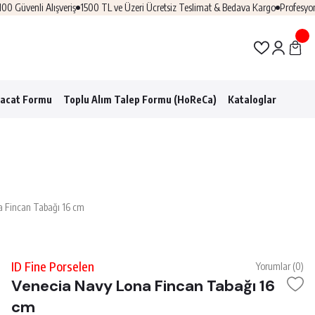
li Alışveriş
1500 TL ve Üzeri Ücretsiz Teslimat & Bedava Kargo
Profesyonel Hore
racat Formu
Toplu Alım Talep Formu (HoReCa)
Kataloglar
a Fincan Tabağı 16 cm
ID Fine Porselen
Yorumlar (0)
Venecia Navy Lona Fincan Tabağı 16
cm