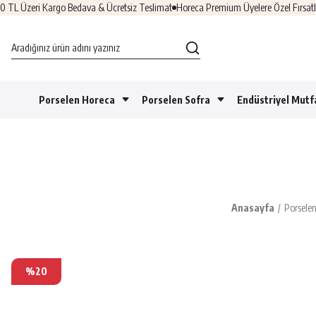
ri Kargo Bedava & Ücretsiz Teslimat
Horeca Premium Üyelere Özel Fırsatlar
Üye 
Porselen Horeca
Porselen Sofra
Endüstriyel Mutf
Anasayfa
Porsele
%20