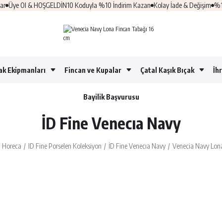
Ol & HOŞGELDİN10 Koduyla %10 İndirim Kazan
Kolay İade & Değişim
%100 Güven
ak Ekipmanları
Fincan ve Kupalar
Çatal Kaşık Bıçak
İh
Bayilik Başvurusu
İD Fine Venecıa Navy
n Horeca
ID Fine Porselen Koleksiyon
İD Fine Venecıa Navy
Venecia Navy Lon