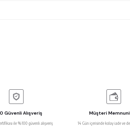
 çok beğendim
rsiz gördüğünüz noktaları öneri formunu kullanarak tarafımıza iletebilirsiniz.
Ürün hakkında henüz soru sorulmamış.
Bu ürüne ilk yorumu siz yapın!
Yorum Yaz
Soru Sor
alakalı
 Güvenli Alışveriş
Müşteri Memnuni
ertifikası ile %100 güvenli alışveriş
14 Gün içerisinde kolay iade ve d