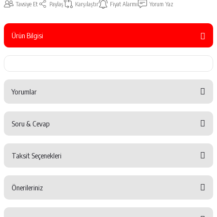
Tavsiye Et
Paylaş
Karşılaştır
Fiyat Alarmı
Yorum Yaz
Ürün Bilgisi
Yorumlar
Soru & Cevap
Bu ürüne ilk yorumu siz yapın!
Taksit Seçenekleri
Yorum Yaz
Ürün hakkında henüz soru sorulmamış.
Önerileriniz
Soru Sor