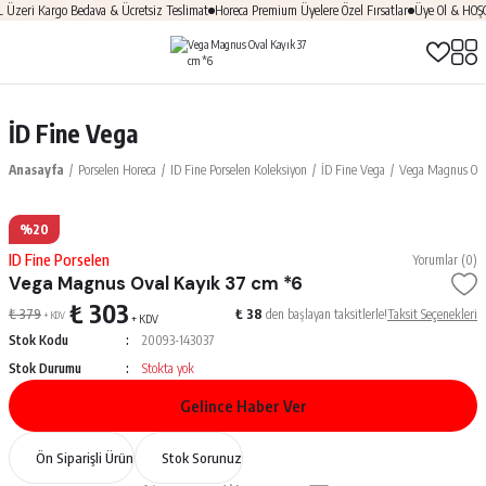
eri Kargo Bedava & Ücretsiz Teslimat
Horeca Premium Üyelere Özel Fırsatlar
Üye Ol & HOŞGEL
İD Fine Vega
Anasayfa
Porselen Horeca
ID Fine Porselen Koleksiyon
İD Fine Vega
Vega Magnus Ova
%20
ID Fine Porselen
Yorumlar (0)
Vega Magnus Oval Kayık 37 cm *6
₺ 303
₺ 379
₺ 38
den başlayan taksitlerle!
Taksit Seçenekleri
+ KDV
+ KDV
Stok Kodu
20093-143037
Stok Durumu
Stokta yok
Gelince Haber Ver
Ön Siparişli Ürün
Stok Sorunuz