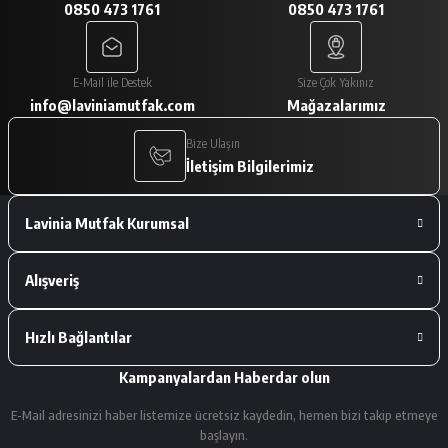
0850 473 1761
0850 473 1761
A... V... | 29/01/2026
Paketleme çok iyiydi. Ürünler tam
E-Mail ile Destek
Size Çok Yakınız
istediğimiz gibiydi.
info@laviniamutfak.com
Mağazalarımız
A... V... | 29/01/2026
Bize Ulaşın
İletişim Bilgilerimiz
Deneyimini Paylaş
Lavinia Mutfak Kurumsal
Alışveriş
Hızlı Bağlantılar
Kampanyalardan Haberdar olun
E-Mail adresinizi haber listemize ücretsiz kaydedin, hemen bizi takip etmeye
başlayın.