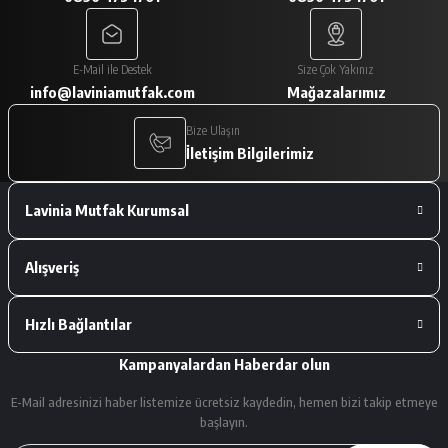
A... V... | 29/01/2026
Paketleme çok iyiydi. Ürünler tam
E-Mail ile Destek
Size Çok Yakınız
istediğimiz gibiydi.
info@laviniamutfak.com
Mağazalarımız
A... V... | 29/01/2026
Bize Ulaşın
İletişim Bilgilerimiz
Deneyimini Paylaş
Lavinia Mutfak Kurumsal
Alışveriş
Hızlı Bağlantılar
Kampanyalardan Haberdar olun
E-Mail adresinizi haber listemize ücretsiz kaydedin, hemen bizi takip etmeye
başlayın.