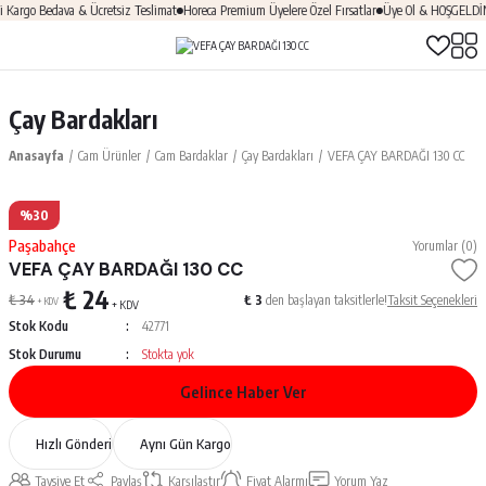
argo Bedava & Ücretsiz Teslimat
Horeca Premium Üyelere Özel Fırsatlar
Üye Ol & HOŞGELDİN10
Çay Bardakları
Anasayfa
Cam Ürünler
Cam Bardaklar
Çay Bardakları
VEFA ÇAY BARDAĞI 130 CC
%30
Paşabahçe
Yorumlar (0)
VEFA ÇAY BARDAĞI 130 CC
₺ 24
₺ 34
₺ 3
den başlayan taksitlerle!
Taksit Seçenekleri
+ KDV
+ KDV
Stok Kodu
42771
Stok Durumu
Stokta yok
Gelince Haber Ver
Hızlı Gönderi
Aynı Gün Kargo
Tavsiye Et
Paylaş
Karşılaştır
Fiyat Alarmı
Yorum Yaz