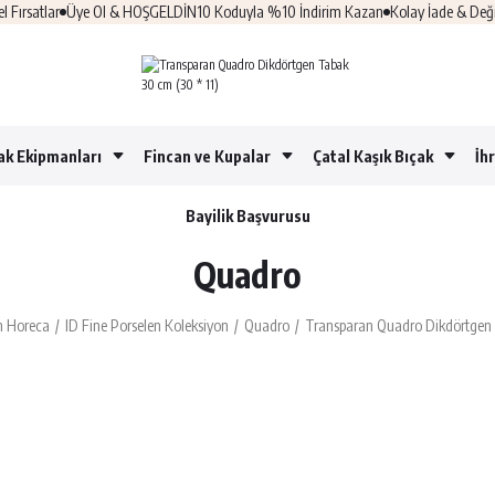
satlar
Üye Ol & HOŞGELDİN10 Koduyla %10 İndirim Kazan
Kolay İade & Değişi
ak Ekipmanları
Fincan ve Kupalar
Çatal Kaşık Bıçak
İh
Bayilik Başvurusu
Quadro
n Horeca
ID Fine Porselen Koleksiyon
Quadro
Transparan Quadro Dikdörtgen 