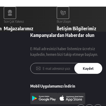
Size Çok Yakınız
Bize Ulaşın
m
Mağazalarımız
İletişim Bilgilerimiz
Kampanyalardan Haberdar olun
E-Mail adresinizi haber listemize ücretsiz
kaydedin, hemen bizi takip etmeye başlayın.
Kaydet
Mobil Uygulamamızı İndirin