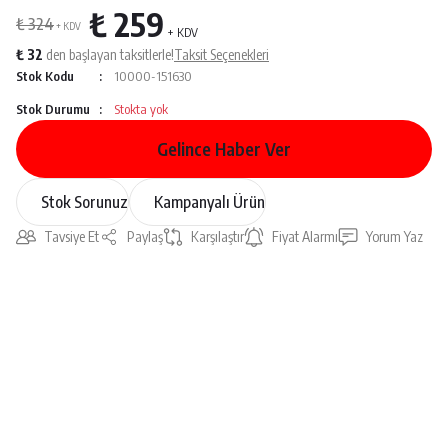
₺ 259
₺ 324
+ KDV
+ KDV
₺ 32
den başlayan taksitlerle!
Taksit Seçenekleri
Stok Kodu
10000-151630
Stok Durumu
Stokta yok
Gelince Haber Ver
Stok Sorunuz
Kampanyalı Ürün
Tavsiye Et
Paylaş
Karşılaştır
Fiyat Alarmı
Yorum Yaz