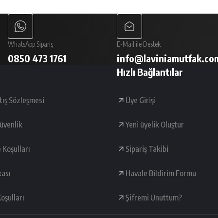
Gönder
WhatsApp Sipariş
E-Mail ile Destek
0850 473 1761
info@laviniamutfak.co
Hızlı Bağlantılar
tış Sözleşmesi
Üye Girişi
Güvenlik
Yeni üyelik Oluştur
e Koşulları
Sipariş Takibi
kası
Havale Bildirim Formu
oşulları
Şifremi Unuttum?