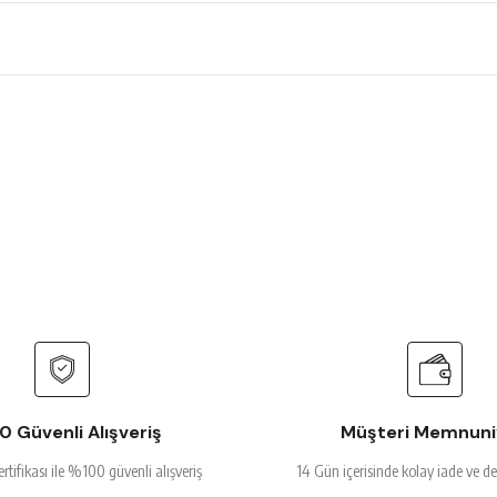
 çok beğendim
rsiz gördüğünüz noktaları öneri formunu kullanarak tarafımıza iletebilirsiniz.
Ürün hakkında henüz soru sorulmamış.
Bu ürüne ilk yorumu siz yapın!
Yorum Yaz
Soru Sor
alakalı
 Güvenli Alışveriş
Müşteri Memnuni
ertifikası ile %100 güvenli alışveriş
14 Gün içerisinde kolay iade ve d