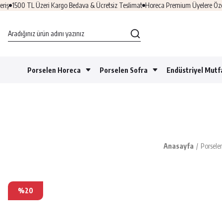
1500 TL Üzeri Kargo Bedava & Ücretsiz Teslimat
Horeca Premium Üyelere Özel Fır
Porselen Horeca
Porselen Sofra
Endüstriyel Mutf
Anasayfa
Porsele
%20