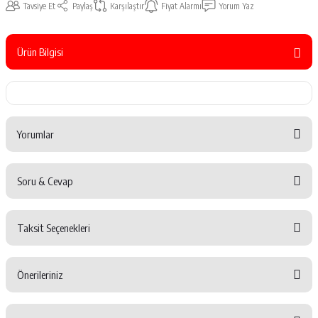
Tavsiye Et
Paylaş
Karşılaştır
Fiyat Alarmı
Yorum Yaz
Ürün Bilgisi
Yorumlar
Soru & Cevap
Bu ürüne ilk yorumu siz yapın!
Taksit Seçenekleri
Yorum Yaz
Ürün hakkında henüz soru sorulmamış.
Önerileriniz
Soru Sor