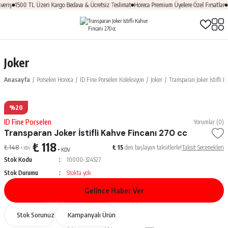
eriş
1500 TL Üzeri Kargo Bedava & Ücretsiz Teslimat
Horeca Premium Üyelere Özel Fırsatlar
Ü
Joker
Anasayfa
Porselen Horeca
ID Fine Porselen Koleksiyon
Joker
Transparan Joker İstifli 
%20
ID Fine Porselen
Yorumlar (0)
Transparan Joker İstifli Kahve Fincanı 270 cc
₺ 118
₺ 148
₺ 15
den başlayan taksitlerle!
Taksit Seçenekleri
+ KDV
+ KDV
Stok Kodu
10000-324527
Stok Durumu
Stokta yok
Gelince Haber Ver
Stok Sorunuz
Kampanyalı Ürün