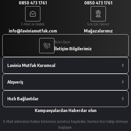
0850 473 1761
0850 473 1761
A... V... | 29/01/2026
Paketleme çok iyiydi. Ürünler tam
E-Mail ile Destek
Size Çok Yakınız
istediğimiz gibiydi.
info@laviniamutfak.com
Mağazalarımız
A... V... | 29/01/2026
Bize Ulaşın
İletişim Bilgilerimiz
Deneyimini Paylaş
Lavinia Mutfak Kurumsal
Alışveriş
Hızlı Bağlantılar
Kampanyalardan Haberdar olun
E-Mail adresinizi haber listemize ücretsiz kaydedin, hemen bizi takip etmeye
başlayın.