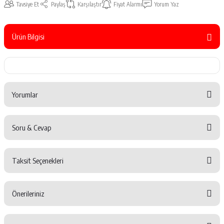
Tavsiye Et
Paylaş
Karşılaştır
Fiyat Alarmı
Yorum Yaz
Ürün Bilgisi
Yorumlar
Soru & Cevap
Bu ürüne ilk yorumu siz yapın!
Taksit Seçenekleri
Yorum Yaz
Ürün hakkında henüz soru sorulmamış.
Önerileriniz
Soru Sor