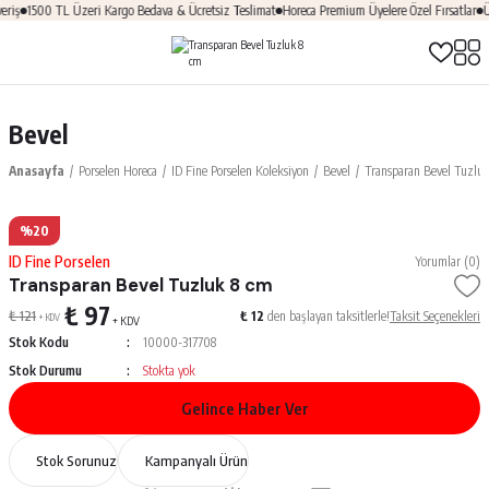
riş
1500 TL Üzeri Kargo Bedava & Ücretsiz Teslimat
Horeca Premium Üyelere Özel Fırsatlar
Üy
Bevel
Anasayfa
Porselen Horeca
ID Fine Porselen Koleksiyon
Bevel
Transparan Bevel Tuzlu
%20
ID Fine Porselen
Yorumlar (0)
Transparan Bevel Tuzluk 8 cm
₺ 97
₺ 121
₺ 12
den başlayan taksitlerle!
Taksit Seçenekleri
+ KDV
+ KDV
Stok Kodu
10000-317708
Stok Durumu
Stokta yok
Gelince Haber Ver
Stok Sorunuz
Kampanyalı Ürün