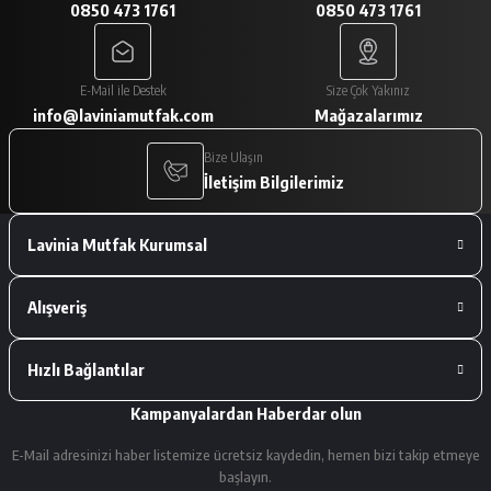
0850 473 1761
0850 473 1761
A... V... | 29/01/2026
Paketleme çok iyiydi. Ürünler tam
E-Mail ile Destek
Size Çok Yakınız
istediğimiz gibiydi.
info@laviniamutfak.com
Mağazalarımız
A... V... | 29/01/2026
Bize Ulaşın
İletişim Bilgilerimiz
Deneyimini Paylaş
Lavinia Mutfak Kurumsal
Alışveriş
Hızlı Bağlantılar
Kampanyalardan Haberdar olun
E-Mail adresinizi haber listemize ücretsiz kaydedin, hemen bizi takip etmeye
başlayın.