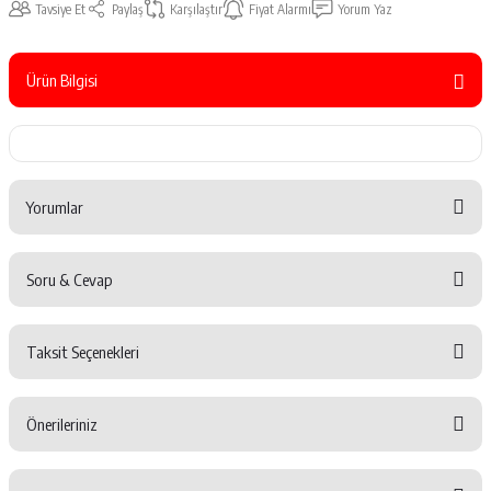
Tavsiye Et
Paylaş
Karşılaştır
Fiyat Alarmı
Yorum Yaz
Ürün Bilgisi
Yorumlar
Soru & Cevap
Bu ürüne ilk yorumu siz yapın!
Taksit Seçenekleri
Yorum Yaz
Ürün hakkında henüz soru sorulmamış.
Önerileriniz
Soru Sor