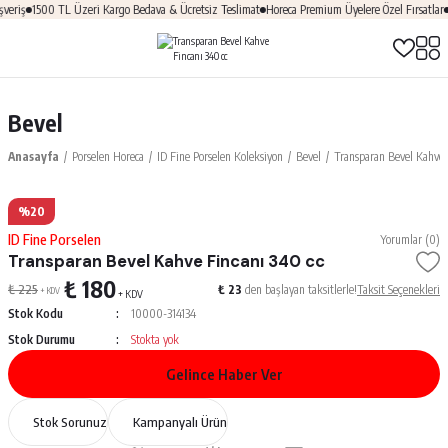
eriş
1500 TL Üzeri Kargo Bedava & Ücretsiz Teslimat
Horeca Premium Üyelere Özel Fırsatlar
Bevel
Anasayfa
Porselen Horeca
ID Fine Porselen Koleksiyon
Bevel
Transparan Bevel Kahve 
%20
ID Fine Porselen
Yorumlar (0)
Transparan Bevel Kahve Fincanı 340 cc
₺ 180
₺ 225
₺ 23
den başlayan taksitlerle!
Taksit Seçenekleri
+ KDV
+ KDV
Stok Kodu
10000-314134
Stok Durumu
Stokta yok
Gelince Haber Ver
Stok Sorunuz
Kampanyalı Ürün