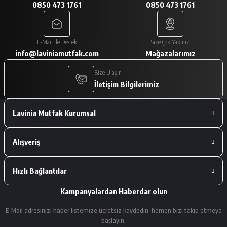
0850 473 1761
0850 473 1761
A... V... | 29/01/2026
Paketleme çok iyiydi. Ürünler tam
E-Mail ile Destek
Size Çok Yakınız
istediğimiz gibiydi.
info@laviniamutfak.com
Mağazalarımız
A... V... | 29/01/2026
Bize Ulaşın
İletişim Bilgilerimiz
Deneyimini Paylaş
Lavinia Mutfak Kurumsal
Alışveriş
Hızlı Bağlantılar
Kampanyalardan Haberdar olun
E-Mail adresinizi haber listemize ücretsiz kaydedin, hemen bizi takip etmeye
başlayın.