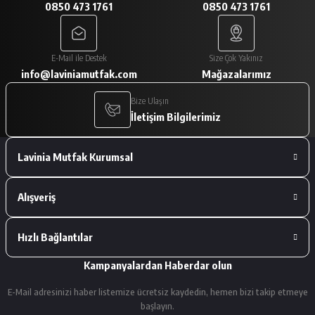
0850 473 1761
0850 473 1761
A... V... | 29/01/2026
Paketleme çok iyiydi. Ürünler tam
E-Mail ile Destek
Size Çok Yakınız
istediğimiz gibiydi.
info@laviniamutfak.com
Mağazalarımız
A... V... | 29/01/2026
Bize Ulaşın
İletişim Bilgilerimiz
Deneyimini Paylaş
Lavinia Mutfak Kurumsal
Alışveriş
Hızlı Bağlantılar
Kampanyalardan Haberdar olun
E-Mail adresinizi haber listemize ücretsiz kaydedin, hemen bizi takip etmeye
başlayın.