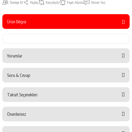
Tavsiye Et
Paylaş
Karşılaştır
Fiyat Alarmı
Yorum Yaz
Ürün Bilgisi
Yorumlar
Soru & Cevap
Bu ürüne ilk yorumu siz yapın!
Taksit Seçenekleri
Yorum Yaz
Ürün hakkında henüz soru sorulmamış.
Önerileriniz
Soru Sor