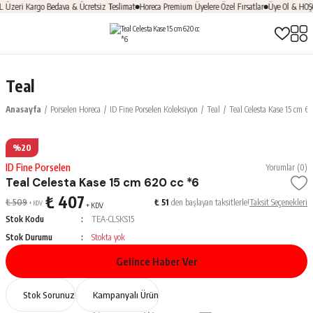
zeri Kargo Bedava & Ücretsiz Teslimat
Horeca Premium Üyelere Özel Fırsatlar
Üye Ol & HOŞGE
Teal
Anasayfa
Porselen Horeca
ID Fine Porselen Koleksiyon
Teal
Teal Celesta Kase 15 cm 62
%20
ID Fine Porselen
Yorumlar (0)
Teal Celesta Kase 15 cm 620 cc *6
₺ 407
₺ 509
₺ 51
den başlayan taksitlerle!
Taksit Seçenekleri
+ KDV
+ KDV
Stok Kodu
TEA-CLSKS15
Stok Durumu
Stokta yok
Gelince Haber Ver
Stok Sorunuz
Kampanyalı Ürün