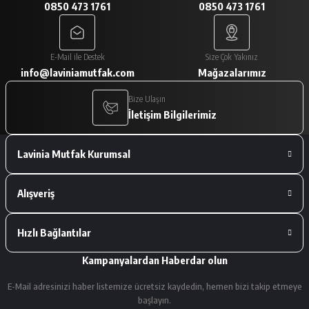
0850 473 1761
0850 473 1761
A... V... | 29/01/2026
Paketleme çok iyiydi. Ürünler tam
E-Mail ile Destek
Size Çok Yakınız
istediğimiz gibiydi.
info@laviniamutfak.com
Mağazalarımız
A... V... | 29/01/2026
Bize Ulaşın
İletişim Bilgilerimiz
Deneyimini Paylaş
Lavinia Mutfak Kurumsal
Alışveriş
Hızlı Bağlantılar
Kampanyalardan Haberdar olun
E-Mail adresinizi haber listemize ücretsiz kaydedin, hemen bizi takip etmeye
başlayın.