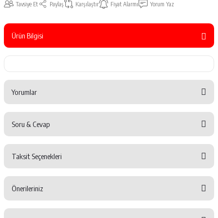
Tavsiye Et
Paylaş
Karşılaştır
Fiyat Alarmı
Yorum Yaz
Ürün Bilgisi
Yorumlar
Soru & Cevap
Bu ürüne ilk yorumu siz yapın!
Taksit Seçenekleri
Yorum Yaz
Ürün hakkında henüz soru sorulmamış.
Önerileriniz
Soru Sor