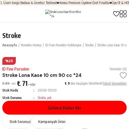
zeri Kargo Bedava & Ücretsiz Teslimat
Horeca Premium Üyelere Özel Fırsatlar
Üye Ol & HOŞGE
Stroke
Anasayfa
Porselen Horeca
ID Fine Porselen Koleksiyon
Stroke
Stroke Lona Kase 10 cm
%20
ID Fine Porselen
Yorumlar (0)
Stroke Lona Kase 10 cm 90 cc *24
₺ 71
₺ 89
₺ 9
den başlayan taksitlerle!
Taksit Seçenekleri
+ KDV
+ KDV
Stok Kodu
20030-112010
Stok Durumu
Stokta yok
Gelince Haber Ver
Stok Sorunuz
Kampanyalı Ürün