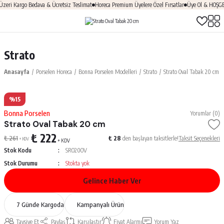
ri Kargo Bedava & Ücretsiz Teslimat
Horeca Premium Üyelere Özel Fırsatlar
Üye Ol & HOŞGELD
Strato
Anasayfa
Porselen Horeca
Bonna Porselen Modelleri
Strato
Strato Oval Tabak 20 cm
%15
Bonna Porselen
Yorumlar (0)
Strato Oval Tabak 20 cm
₺ 222
₺ 261
₺ 28
den başlayan taksitlerle!
Taksit Seçenekleri
+ KDV
+ KDV
Stok Kodu
SRO20OV
Stok Durumu
Stokta yok
Gelince Haber Ver
7 Günde Kargoda
Kampanyalı Ürün
Tavsiye Et
Paylaş
Karşılaştır
Fiyat Alarmı
Yorum Yaz