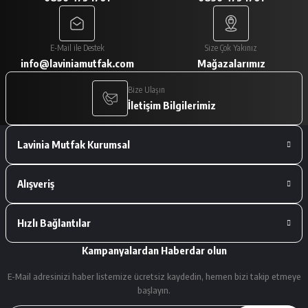
A... V... | 29/01/2026
Paketleme çok iyiydi. Ürünler tam
E-Mail ile Destek
Size Çok Yakınız
istediğimiz gibiydi.
info@laviniamutfak.com
Mağazalarımız
A... V... | 29/01/2026
Bize Ulaşın
İletişim Bilgilerimiz
Deneyimini Paylaş
Lavinia Mutfak Kurumsal
Alışveriş
Hızlı Bağlantılar
Kampanyalardan Haberdar olun
E-Mail adresinizi haber listemize ücretsiz kaydedin, hemen bizi takip etmeye
başlayın.