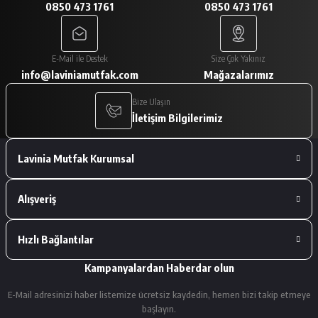
0850 473 1761
0850 473 1761
A... V... | 29/01/2026
Paketleme çok iyiydi. Ürünler tam
E-Mail ile Destek
Size Çok Yakınız
istediğimiz gibiydi.
info@laviniamutfak.com
Mağazalarımız
A... V... | 29/01/2026
Bize Ulaşın
İletişim Bilgilerimiz
Deneyimini Paylaş
Lavinia Mutfak Kurumsal
Alışveriş
Hızlı Bağlantılar
Kampanyalardan Haberdar olun
E-Mail adresinizi haber listemize ücretsiz kaydedin, hemen bizi takip etmeye
başlayın.