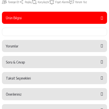
Tavsiye Et
Paylaş
Karşılaştır
Fiyat Alarmı
Yorum Yaz
Ürün Bilgisi
Yorumlar
Soru & Cevap
Bu ürüne ilk yorumu siz yapın!
Taksit Seçenekleri
Yorum Yaz
Ürün hakkında henüz soru sorulmamış.
Önerileriniz
Soru Sor