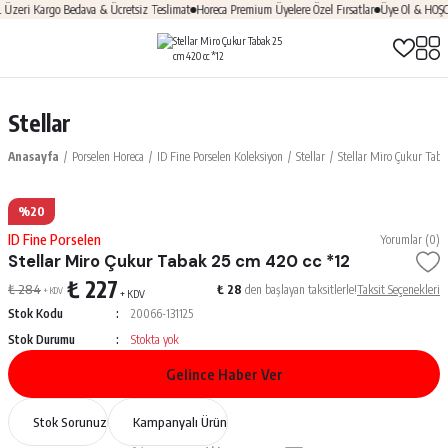
eri Kargo Bedava & Ücretsiz Teslimat
Horeca Premium Üyelere Özel Fırsatlar
Üye Ol & HOŞGEL
Stellar
Anasayfa
Porselen Horeca
ID Fine Porselen Koleksiyon
Stellar
Stellar Miro Çukur Taba
%20
ID Fine Porselen
Yorumlar (0)
Stellar Miro Çukur Tabak 25 cm 420 cc *12
₺ 227
₺ 284
₺ 28
den başlayan taksitlerle!
Taksit Seçenekleri
+ KDV
+ KDV
Stok Kodu
20066-131125
Stok Durumu
Stokta yok
Gelince Haber Ver
Stok Sorunuz
Kampanyalı Ürün