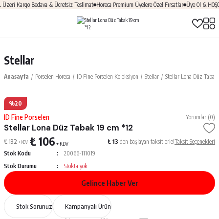
eri Kargo Bedava & Ücretsiz Teslimat
Horeca Premium Üyelere Özel Fırsatlar
Üye Ol & HOŞGEL
Stellar
Anasayfa
Porselen Horeca
ID Fine Porselen Koleksiyon
Stellar
Stellar Lona Düz Tabak 
%20
ID Fine Porselen
Yorumlar (0)
Stellar Lona Düz Tabak 19 cm *12
₺ 106
₺ 132
₺ 13
den başlayan taksitlerle!
Taksit Seçenekleri
+ KDV
+ KDV
Stok Kodu
20066-111019
Stok Durumu
Stokta yok
Gelince Haber Ver
Stok Sorunuz
Kampanyalı Ürün