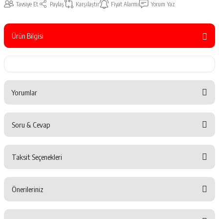
Tavsiye Et
Paylaş
Karşılaştır
Fiyat Alarmı
Yorum Yaz
Ürün Bilgisi
Yorumlar
Soru & Cevap
Bu ürüne ilk yorumu siz yapın!
Taksit Seçenekleri
Yorum Yaz
Ürün hakkında henüz soru sorulmamış.
Önerileriniz
Soru Sor