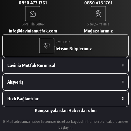
0850 473 1761
0850 473 1761
A... V... | 29/01/2026
Paketleme çok iyiydi. Ürünler tam
E-Mail ile Destek
Size Çok Yakınız
istediğimiz gibiydi.
info@laviniamutfak.com
Mağazalarımız
A... V... | 29/01/2026
Bize Ulaşın
İletişim Bilgilerimiz
Deneyimini Paylaş
Lavinia Mutfak Kurumsal
Alışveriş
Hızlı Bağlantılar
Kampanyalardan Haberdar olun
E-Mail adresinizi haber listemize ücretsiz kaydedin, hemen bizi takip etmeye
başlayın.