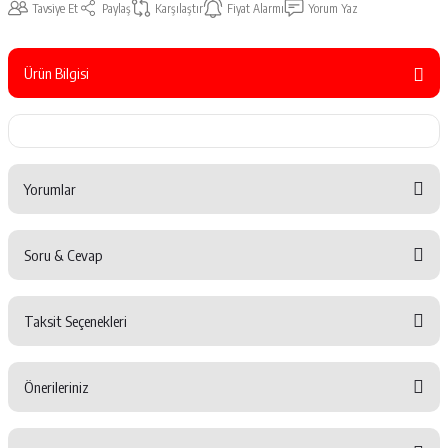
Tavsiye Et
Paylaş
Karşılaştır
Fiyat Alarmı
Yorum Yaz
Ürün Bilgisi
Yorumlar
Soru & Cevap
Bu ürüne ilk yorumu siz yapın!
Taksit Seçenekleri
Yorum Yaz
Ürün hakkında henüz soru sorulmamış.
Önerileriniz
Soru Sor