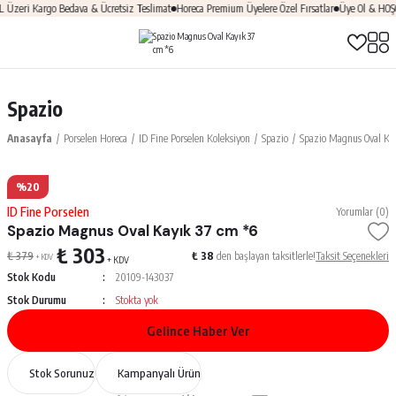
zeri Kargo Bedava & Ücretsiz Teslimat
Horeca Premium Üyelere Özel Fırsatlar
Üye Ol & HOŞGE
Spazio
Anasayfa
Porselen Horeca
ID Fine Porselen Koleksiyon
Spazio
Spazio Magnus Oval Ka
%20
ID Fine Porselen
Yorumlar (0)
Spazio Magnus Oval Kayık 37 cm *6
₺ 303
₺ 379
₺ 38
den başlayan taksitlerle!
Taksit Seçenekleri
+ KDV
+ KDV
Stok Kodu
20109-143037
Stok Durumu
Stokta yok
Gelince Haber Ver
Stok Sorunuz
Kampanyalı Ürün