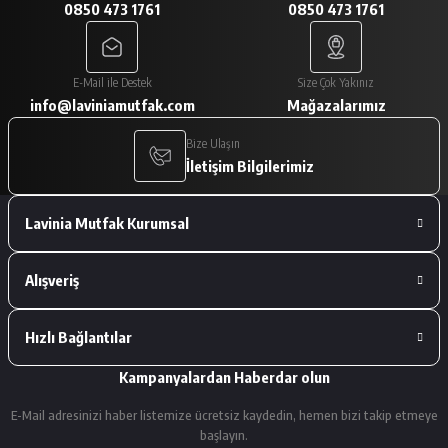
0850 473 1761
0850 473 1761
A... V... | 29/01/2026
Paketleme çok iyiydi. Ürünler tam
E-Mail ile Destek
Size Çok Yakınız
istediğimiz gibiydi.
info@laviniamutfak.com
Mağazalarımız
A... V... | 29/01/2026
Bize Ulaşın
İletişim Bilgilerimiz
Deneyimini Paylaş
Lavinia Mutfak Kurumsal
Alışveriş
Hızlı Bağlantılar
Kampanyalardan Haberdar olun
E-Mail adresinizi haber listemize ücretsiz kaydedin, hemen bizi takip etmeye
başlayın.