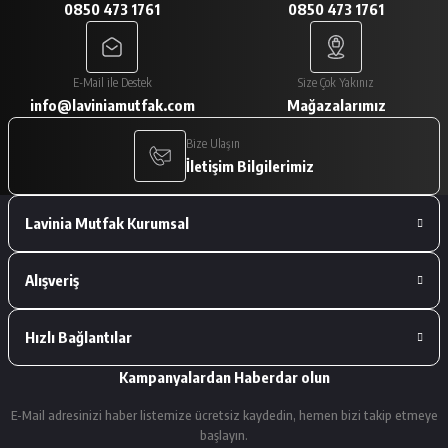
0850 473 1761
0850 473 1761
A... V... | 29/01/2026
Paketleme çok iyiydi. Ürünler tam
E-Mail ile Destek
Size Çok Yakınız
istediğimiz gibiydi.
info@laviniamutfak.com
Mağazalarımız
A... V... | 29/01/2026
Bize Ulaşın
İletişim Bilgilerimiz
Deneyimini Paylaş
Lavinia Mutfak Kurumsal
Alışveriş
Hızlı Bağlantılar
Kampanyalardan Haberdar olun
E-Mail adresinizi haber listemize ücretsiz kaydedin, hemen bizi takip etmeye
başlayın.