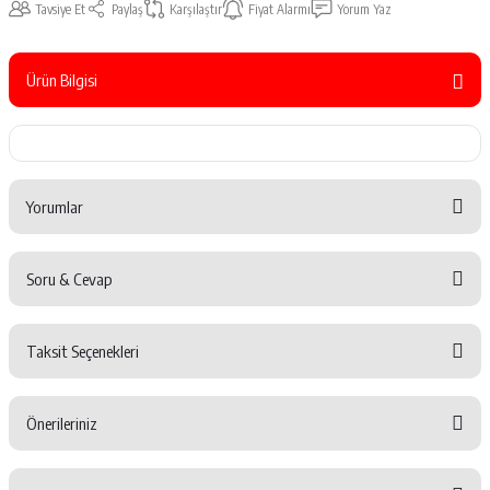
Tavsiye Et
Paylaş
Karşılaştır
Fiyat Alarmı
Yorum Yaz
Ürün Bilgisi
Yorumlar
Soru & Cevap
Bu ürüne ilk yorumu siz yapın!
Taksit Seçenekleri
Yorum Yaz
Ürün hakkında henüz soru sorulmamış.
Önerileriniz
Soru Sor