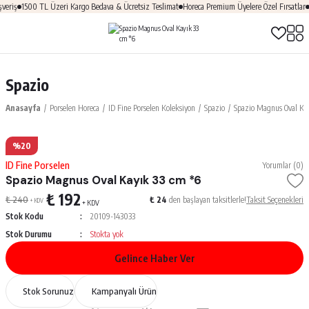
eriş
1500 TL Üzeri Kargo Bedava & Ücretsiz Teslimat
Horeca Premium Üyelere Özel Fırsatlar
Ü
Spazio
Anasayfa
Porselen Horeca
ID Fine Porselen Koleksiyon
Spazio
Spazio Magnus Oval Ka
%20
ID Fine Porselen
Yorumlar (0)
Spazio Magnus Oval Kayık 33 cm *6
₺ 192
₺ 240
₺ 24
den başlayan taksitlerle!
Taksit Seçenekleri
+ KDV
+ KDV
Stok Kodu
20109-143033
Stok Durumu
Stokta yok
Gelince Haber Ver
Stok Sorunuz
Kampanyalı Ürün