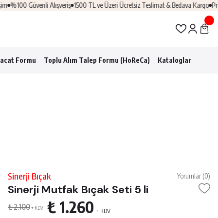
%100 Güvenli Alışveriş
1500 TL ve Üzeri Ücretsiz Teslimat & Bedava Kargo
Profes
racat Formu
Toplu Alım Talep Formu (HoReCa)
Kataloglar
Sinerji Bıçak
Yorumlar (0)
Sinerji Mutfak Bıçak Seti 5 li
₺ 1.260
₺ 2.100
+ KDV
+ KDV