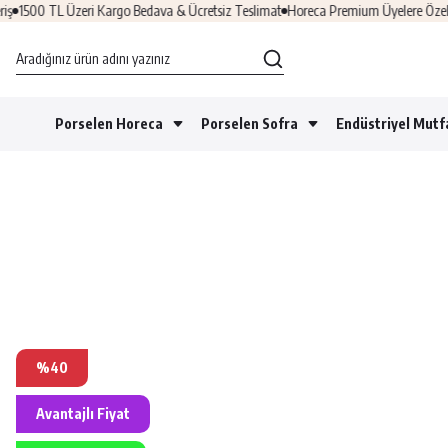
1500 TL Üzeri Kargo Bedava & Ücretsiz Teslimat
Horeca Premium Üyelere Özel Fırs
Porselen Horeca
Porselen Sofra
Endüstriyel Mutf
%40
Avantajlı Fiyat