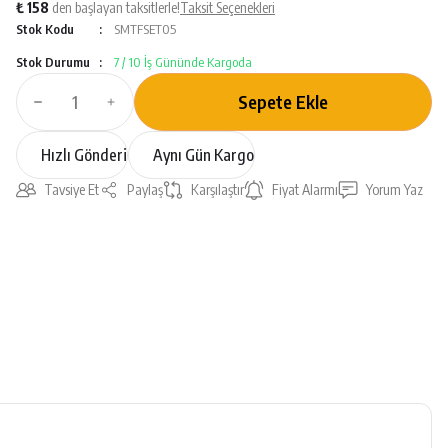
₺ 158
den başlayan taksitlerle!
Taksit Seçenekleri
Stok Kodu
SMTFSET05
Stok Durumu
7 / 10 İş Gününde Kargoda
Sepete Ekle
Hızlı Gönderi
Aynı Gün Kargo
Tavsiye Et
Paylaş
Karşılaştır
Fiyat Alarmı
Yorum Yaz