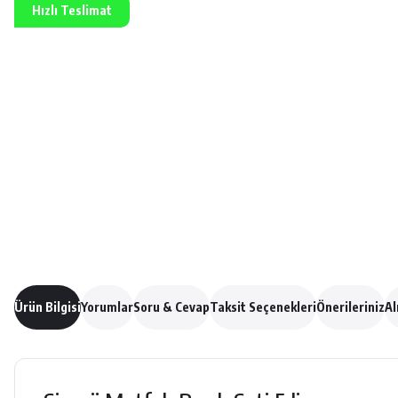
Hızlı Teslimat
Ürün Bilgisi
Yorumlar
Soru & Cevap
Taksit Seçenekleri
Önerileriniz
Al