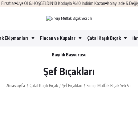
atlar
Üye Ol & HOŞGELDİN10 Koduyla %10 İndirim Kazan
Kolay İade & Değişim
ak Ekipmanları
Fincan ve Kupalar
Çatal Kaşık Bıçak
İh
Bayilik Başvurusu
Şef Bıçakları
Anasayfa
Çatal Kaşık Bıçak
Şef Bıçakları
Sinerji Mutfak Bıçak Seti 5 li