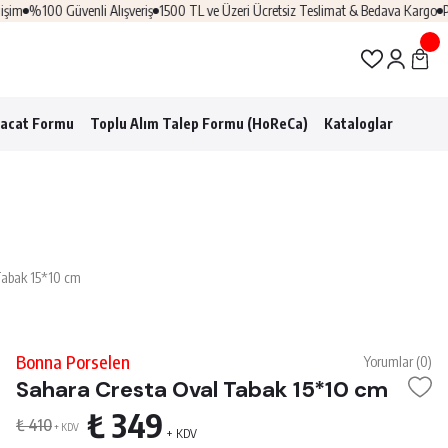
m
%100 Güvenli Alışveriş
1500 TL ve Üzeri Ücretsiz Teslimat & Bedava Kargo
Prof
racat Formu
Toplu Alım Talep Formu (HoReCa)
Kataloglar
Tabak 15*10 cm
Bonna Porselen
Yorumlar (0)
Sahara Cresta Oval Tabak 15*10 cm
₺ 349
₺ 410
+ KDV
+ KDV