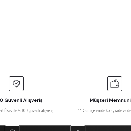
 çok beğendim
rsiz gördüğünüz noktaları öneri formunu kullanarak tarafımıza iletebilirsiniz.
Ürün hakkında henüz soru sorulmamış.
Bu ürüne ilk yorumu siz yapın!
Yorum Yaz
Soru Sor
alakalı
 Güvenli Alışveriş
Müşteri Memnuni
ertifikası ile %100 güvenli alışveriş
14 Gün içerisinde kolay iade ve d
Gönder