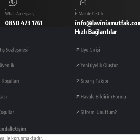
WhatsApp Sipariş
E-Mail ile Destek
0850 473 1761
info@laviniamutfak.co
Hızlı Bağlantılar
tış Sözleşmesi
Üye Girişi
Güvenlik
Yeni üyelik Oluştur
e Koşulları
Sipariş Takibi
kası
Havale Bildirim Formu
oşulları
Şifremi Unuttum?
kında
İletişim
ası ile korunmaktadır.