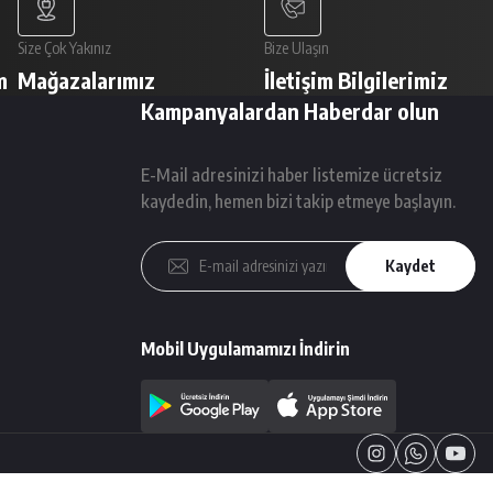
Size Çok Yakınız
Bize Ulaşın
m
Mağazalarımız
İletişim Bilgilerimiz
Kampanyalardan Haberdar olun
E-Mail adresinizi haber listemize ücretsiz
kaydedin, hemen bizi takip etmeye başlayın.
Kaydet
Mobil Uygulamamızı İndirin