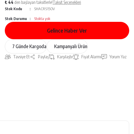
₺ 44
den başlayan taksitlerle!
Taksit Seçenekleri
Stok Kodu
SHACRS15OV
Stok Durumu
Stokta yok
Gelince Haber Ver
7 Günde Kargoda
Kampanyalı Ürün
Tavsiye Et
Paylaş
Karşılaştır
Fiyat Alarmı
Yorum Yaz