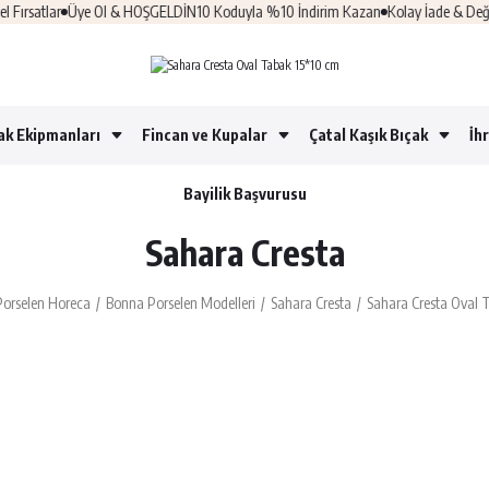
rsatlar
Üye Ol & HOŞGELDİN10 Koduyla %10 İndirim Kazan
Kolay İade & Değişi
ak Ekipmanları
Fincan ve Kupalar
Çatal Kaşık Bıçak
İh
Bayilik Başvurusu
Sahara Cresta
Porselen Horeca
Bonna Porselen Modelleri
Sahara Cresta
Sahara Cresta Oval 