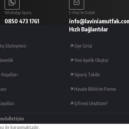
WhatsApp Sipariş
E-Mail ile Destek
0850 473 1761
info@laviniamutfak.co
Hızlı Bağlantılar
tış Sözleşmesi
Üye Girişi
Güvenlik
Yeni üyelik Oluştur
e Koşulları
Sipariş Takibi
kası
Havale Bildirim Formu
oşulları
Şifremi Unuttum?
kında
İletişim
ası ile korunmaktadır.