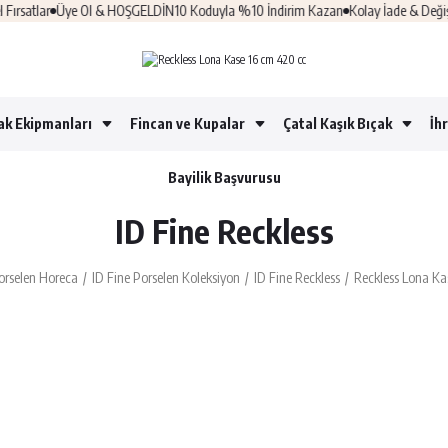
satlar
Üye Ol & HOŞGELDİN10 Koduyla %10 İndirim Kazan
Kolay İade & Değişim
ak Ekipmanları
Fincan ve Kupalar
Çatal Kaşık Bıçak
İh
Bayilik Başvurusu
ID Fine Reckless
orselen Horeca
ID Fine Porselen Koleksiyon
ID Fine Reckless
Reckless Lona Ka