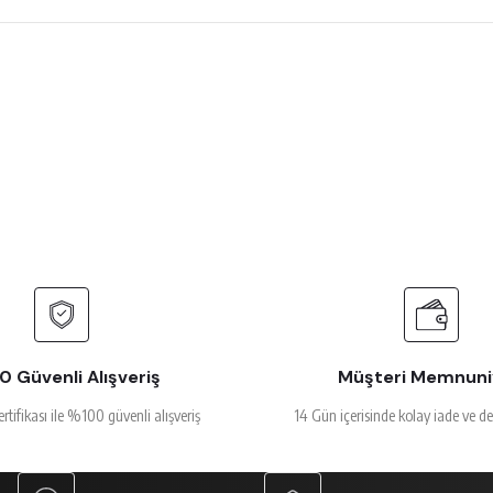
 çok beğendim
rsiz gördüğünüz noktaları öneri formunu kullanarak tarafımıza iletebilirsiniz.
Ürün hakkında henüz soru sorulmamış.
Bu ürüne ilk yorumu siz yapın!
Yorum Yaz
Soru Sor
alakalı
 Güvenli Alışveriş
Müşteri Memnuni
ertifikası ile %100 güvenli alışveriş
14 Gün içerisinde kolay iade ve d
Gönder