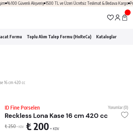
%100 Güvenli Alışveriş
1500 TL ve Üzeri Ücretsiz Teslimat & Bedava Kargo
Profe
racat Formu
Toplu Alım Talep Formu (HoReCa)
Kataloglar
se 16 cm 420 cc
ID Fine Porselen
Yorumlar (0)
Reckless Lona Kase 16 cm 420 cc
₺ 200
₺ 250
+ KDV
+ KDV