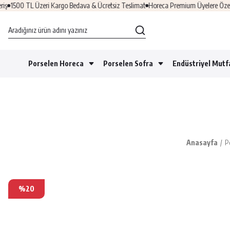
1500 TL Üzeri Kargo Bedava & Ücretsiz Teslimat
Horeca Premium Üyelere Özel Fır
Porselen Horeca
Porselen Sofra
Endüstriyel Mutf
Anasayfa
P
%20