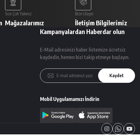
Size Çok Yakınız
Bize Ulaşın
m
Mağazalarımız
İletişim Bilgilerimiz
Kampanyalardan Haberdar olun
E-Mail adresinizi haber listemize ücretsiz
kaydedin, hemen bizi takip etmeye başlayın.
Kaydet
Mobil Uygulamamızı İndirin