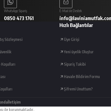
WhatsApp Sipariş
E-Mail ile Destek
0850 473 1761
info@laviniamutfak.co
Hızlı Bağlantılar
tış Sözleşmesi
Üye Girişi
Güvenlik
Yeni üyelik Oluştur
e Koşulları
Sipariş Takibi
kası
Havale Bildirim Formu
oşulları
Şifremi Unuttum?
kında
İletişim
ası ile korunmaktadır.