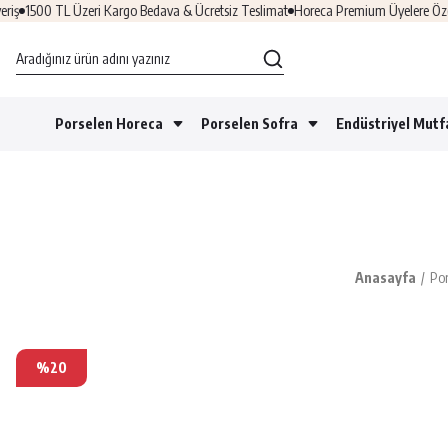
1500 TL Üzeri Kargo Bedava & Ücretsiz Teslimat
Horeca Premium Üyelere Özel Fı
Porselen Horeca
Porselen Sofra
Endüstriyel Mutf
Anasayfa
Por
%20