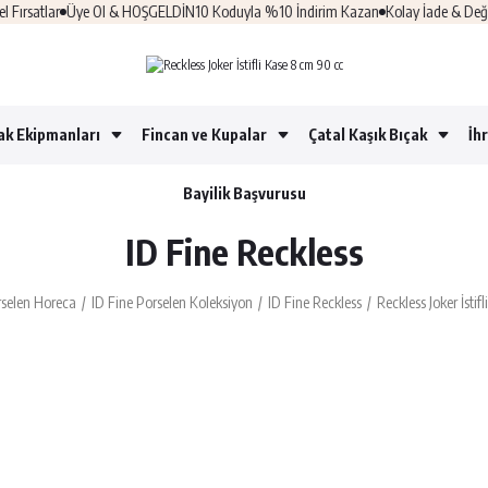
rsatlar
Üye Ol & HOŞGELDİN10 Koduyla %10 İndirim Kazan
Kolay İade & Değişi
ak Ekipmanları
Fincan ve Kupalar
Çatal Kaşık Bıçak
İh
Bayilik Başvurusu
ID Fine Reckless
selen Horeca
ID Fine Porselen Koleksiyon
ID Fine Reckless
Reckless Joker İsti