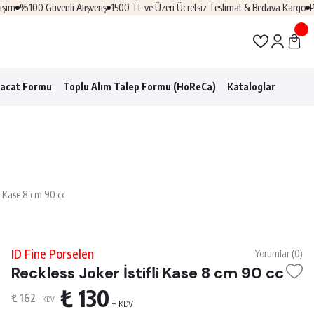
m
%100 Güvenli Alışveriş
1500 TL ve Üzeri Ücretsiz Teslimat & Bedava Kargo
Prof
racat Formu
Toplu Alım Talep Formu (HoReCa)
Kataloglar
fli Kase 8 cm 90 cc
ID Fine Porselen
Yorumlar (0)
Reckless Joker İstifli Kase 8 cm 90 cc
₺ 130
₺ 162
+ KDV
+ KDV