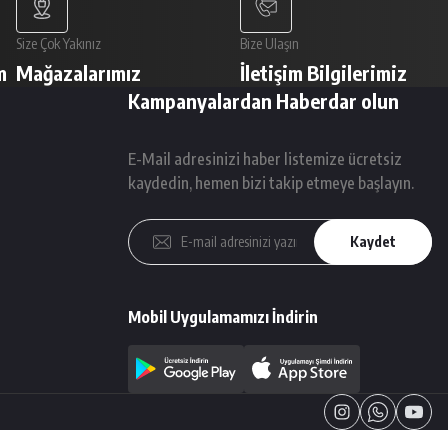
Size Çok Yakınız
Bize Ulaşın
m
Mağazalarımız
İletişim Bilgilerimiz
Kampanyalardan Haberdar olun
E-Mail adresinizi haber listemize ücretsiz
kaydedin, hemen bizi takip etmeye başlayın.
Kaydet
Mobil Uygulamamızı İndirin