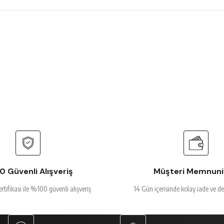
 çok beğendim
rsiz gördüğünüz noktaları öneri formunu kullanarak tarafımıza iletebilirsiniz.
Ürün hakkında henüz soru sorulmamış.
Bu ürüne ilk yorumu siz yapın!
Yorum Yaz
Soru Sor
alakalı
 Güvenli Alışveriş
Müşteri Memnuni
ertifikası ile %100 güvenli alışveriş
14 Gün içerisinde kolay iade ve d
Gönder