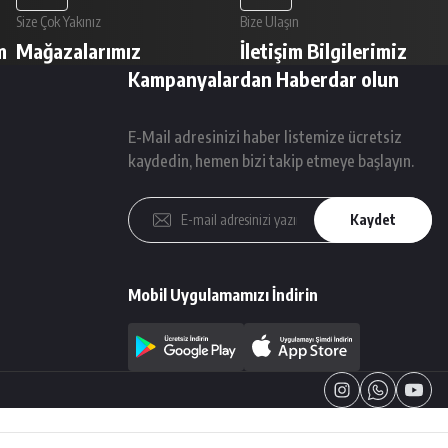
Size Çok Yakınız
Bize Ulaşın
m
Mağazalarımız
İletişim Bilgilerimiz
Kampanyalardan Haberdar olun
E-Mail adresinizi haber listemize ücretsiz
kaydedin, hemen bizi takip etmeye başlayın.
Kaydet
Mobil Uygulamamızı İndirin