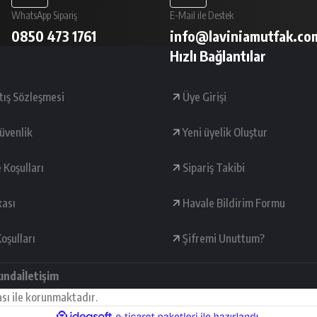
WhatsApp Sipariş
E-Mail ile Destek
0850 473 1761
info@laviniamutfak.co
Hızlı Bağlantılar
tış Sözleşmesi
Üye Girişi
Güvenlik
Yeni üyelik Oluştur
e Koşulları
Sipariş Takibi
kası
Havale Bildirim Formu
oşulları
Şifremi Unuttum?
kında
İletişim
ası ile korunmaktadır.
ile
ideasoft
e-