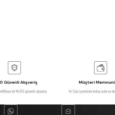
 çok beğendim
rsiz gördüğünüz noktaları öneri formunu kullanarak tarafımıza iletebilirsiniz.
Ürün hakkında henüz soru sorulmamış.
Bu ürüne ilk yorumu siz yapın!
Yorum Yaz
Soru Sor
alakalı
 Güvenli Alışveriş
Müşteri Memnuni
ertifikası ile %100 güvenli alışveriş
14 Gün içerisinde kolay iade ve d
Gönder