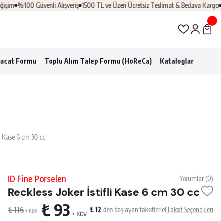
im
%100 Güvenli Alışveriş
1500 TL ve Üzeri Ücretsiz Teslimat & Bedava Kargo
Pro
racat Formu
Toplu Alım Talep Formu (HoReCa)
Kataloglar
fli Kase 6 cm 30 cc
ID Fine Porselen
Yorumlar (0)
Reckless Joker İstifli Kase 6 cm 30 cc
₺ 93
₺ 116
₺ 12
den başlayan taksitlerle!
Taksit Seçenekleri
+ KDV
+ KDV