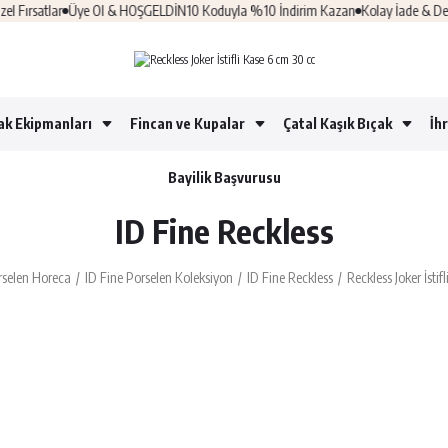
ırsatlar
Üye Ol & HOŞGELDİN10 Koduyla %10 İndirim Kazan
Kolay İade & Değiş
ak Ekipmanları
Fincan ve Kupalar
Çatal Kaşık Bıçak
İh
Bayilik Başvurusu
ID Fine Reckless
rselen Horeca
ID Fine Porselen Koleksiyon
ID Fine Reckless
Reckless Joker İsti