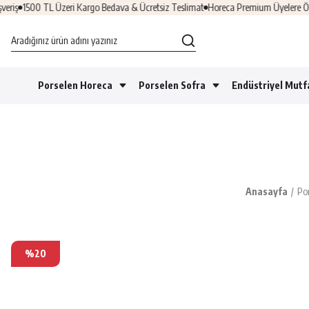
iş
1500 TL Üzeri Kargo Bedava & Ücretsiz Teslimat
Horeca Premium Üyelere Özel F
Porselen Horeca
Porselen Sofra
Endüstriyel Mutf
Anasayfa
Po
%20