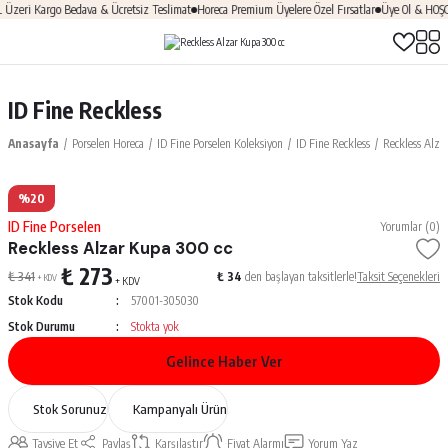
eri Kargo Bedava & Ücretsiz Teslimat
Horeca Premium Üyelere Özel Fırsatlar
Üye Ol & HOŞGEL
ID Fine Reckless
Anasayfa
Porselen Horeca
ID Fine Porselen Koleksiyon
ID Fine Reckless
Reckless Alza
%20
ID Fine Porselen
Yorumlar (0)
Reckless Alzar Kupa 300 cc
₺ 273
₺ 341
₺ 34
den başlayan taksitlerle!
Taksit Seçenekleri
+ KDV
+ KDV
Stok Kodu
57001-305030
Stok Durumu
Stokta yok
Gelince Haber Ver
Stok Sorunuz
Kampanyalı Ürün
Tavsiye Et
Paylaş
Karşılaştır
Fiyat Alarmı
Yorum Yaz