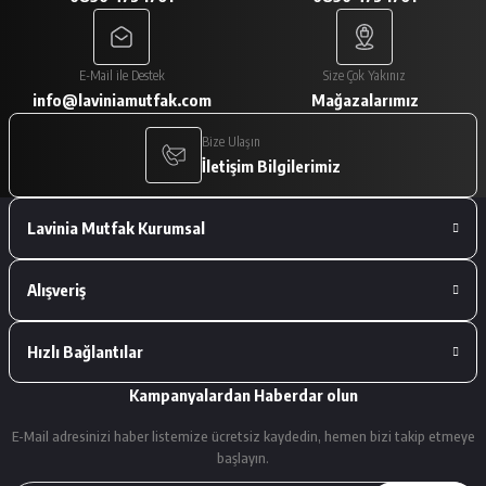
A... V... | 29/01/2026
Paketleme çok iyiydi. Ürünler tam
E-Mail ile Destek
Size Çok Yakınız
istediğimiz gibiydi.
info@laviniamutfak.com
Mağazalarımız
A... V... | 29/01/2026
Bize Ulaşın
İletişim Bilgilerimiz
Deneyimini Paylaş
Lavinia Mutfak Kurumsal
Alışveriş
Hızlı Bağlantılar
Kampanyalardan Haberdar olun
E-Mail adresinizi haber listemize ücretsiz kaydedin, hemen bizi takip etmeye
başlayın.