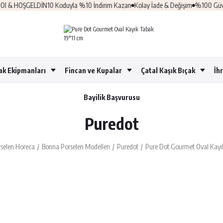
& HOŞGELDİN10 Koduyla %10 İndirim Kazan
Kolay İade & Değişim
%100 Güvenli A
ak Ekipmanları
Fincan ve Kupalar
Çatal Kaşık Bıçak
İh
Bayilik Başvurusu
Puredot
selen Horeca
Bonna Porselen Modelleri
Puredot
Pure Dot Gourmet Oval Kayı