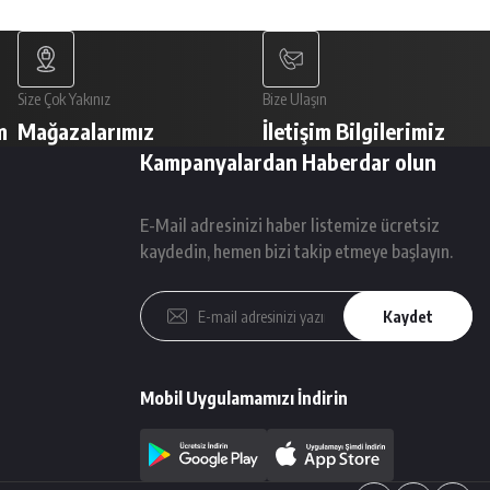
Size Çok Yakınız
Bize Ulaşın
m
Mağazalarımız
İletişim Bilgilerimiz
Kampanyalardan Haberdar olun
E-Mail adresinizi haber listemize ücretsiz
kaydedin, hemen bizi takip etmeye başlayın.
Kaydet
Mobil Uygulamamızı İndirin