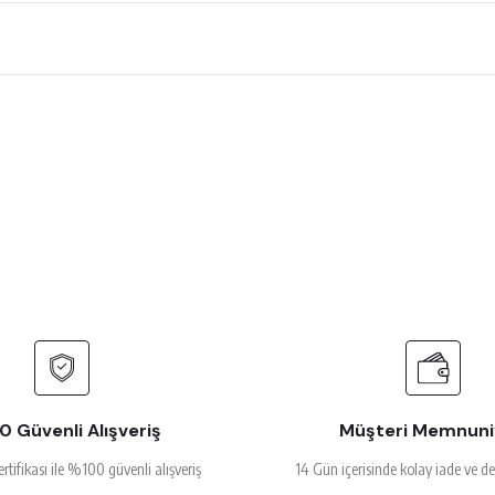
 çok beğendim
rsiz gördüğünüz noktaları öneri formunu kullanarak tarafımıza iletebilirsiniz.
Ürün hakkında henüz soru sorulmamış.
Bu ürüne ilk yorumu siz yapın!
Yorum Yaz
Soru Sor
alakalı
 Güvenli Alışveriş
Müşteri Memnuni
ertifikası ile %100 güvenli alışveriş
14 Gün içerisinde kolay iade ve d