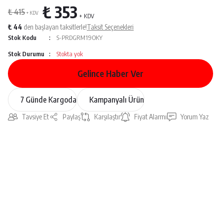
₺ 353
₺ 415
+ KDV
+ KDV
₺ 44
den başlayan taksitlerle!
Taksit Seçenekleri
Stok Kodu
S-PRDGRM19OKY
Stok Durumu
Stokta yok
Gelince Haber Ver
7 Günde Kargoda
Kampanyalı Ürün
Tavsiye Et
Paylaş
Karşılaştır
Fiyat Alarmı
Yorum Yaz