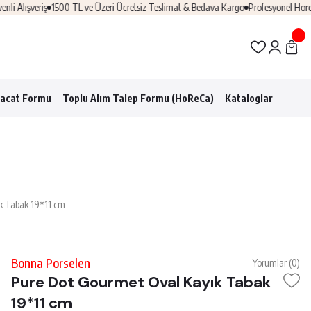
lışveriş
1500 TL ve Üzeri Ücretsiz Teslimat & Bedava Kargo
Profesyonel Horeca Ç
racat Formu
Toplu Alım Talep Formu (HoReCa)
Kataloglar
k Tabak 19*11 cm
Bonna Porselen
Yorumlar (0)
Pure Dot Gourmet Oval Kayık Tabak
19*11 cm