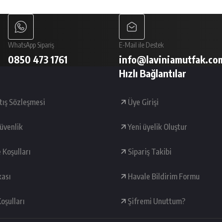
Gönder
WhatsApp Sipariş
E-Mail ile Destek
0850 473 1761
info@laviniamutfak.co
Hızlı Bağlantılar
tış Sözleşmesi
Üye Girişi
Güvenlik
Yeni üyelik Oluştur
e Koşulları
Sipariş Takibi
kası
Havale Bildirim Formu
oşulları
Şifremi Unuttum?