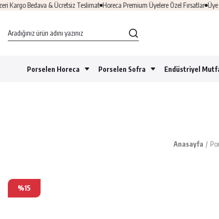
Kargo Bedava & Ücretsiz Teslimat
Horeca Premium Üyelere Özel Fırsatlar
Üye Ol 
Porselen Horeca
Porselen Sofra
Endüstriyel Mutf
Anasayfa
Por
%15