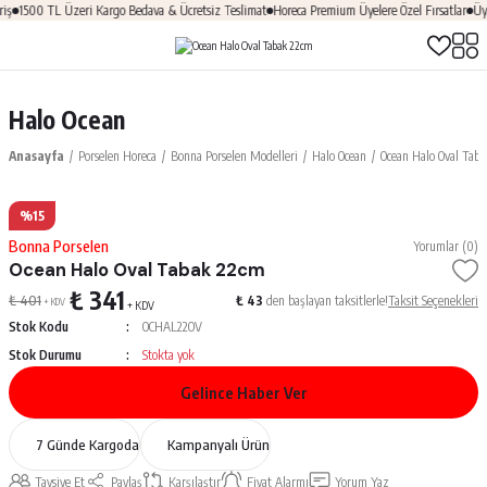
iş
1500 TL Üzeri Kargo Bedava & Ücretsiz Teslimat
Horeca Premium Üyelere Özel Fırsatlar
Üye
Halo Ocean
Anasayfa
Porselen Horeca
Bonna Porselen Modelleri
Halo Ocean
Ocean Halo Oval Tab
%15
Bonna Porselen
Yorumlar (0)
Ocean Halo Oval Tabak 22cm
₺ 341
₺ 401
₺ 43
den başlayan taksitlerle!
Taksit Seçenekleri
+ KDV
+ KDV
Stok Kodu
OCHAL22OV
Stok Durumu
Stokta yok
Gelince Haber Ver
7 Günde Kargoda
Kampanyalı Ürün
Tavsiye Et
Paylaş
Karşılaştır
Fiyat Alarmı
Yorum Yaz