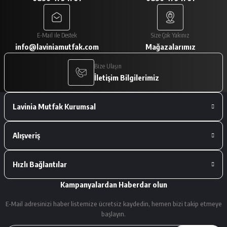
A... V... | 29/01/2026
Paketleme çok iyiydi. Ürünler tam
E-Mail ile Destek
Size Çok Yakınız
istediğimiz gibiydi.
info@laviniamutfak.com
Mağazalarımız
A... V... | 29/01/2026
Bize Ulaşın
İletişim Bilgilerimiz
Deneyimini Paylaş
Lavinia Mutfak Kurumsal
Alışveriş
Hızlı Bağlantılar
Kampanyalardan Haberdar olun
E-Mail adresinizi haber listemize ücretsiz kaydedin, hemen bizi takip etmeye
başlayın.