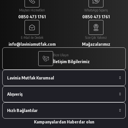
Paketlemesi ve ürünlerin istediğim gibi
gelmesi çok iyiydi
Müşteri Hizmetleri
WhatsApp Sipariş
0850 473 1761
0850 473 1761
A... V... | 29/01/2026
Paketleme çok iyiydi. Ürünler tam
E-Mail ile Destek
Size Çok Yakınız
istediğimiz gibiydi.
info@laviniamutfak.com
Mağazalarımız
A... V... | 29/01/2026
Bize Ulaşın
İletişim Bilgilerimiz
Deneyimini Paylaş
Lavinia Mutfak Kurumsal
Alışveriş
Hızlı Bağlantılar
Kampanyalardan Haberdar olun