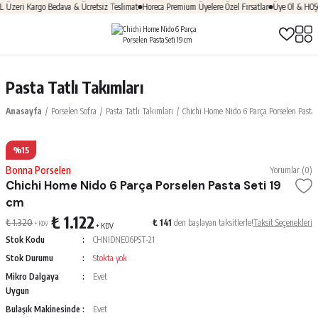
zeri Kargo Bedava & Ücretsiz Teslimat
Horeca Premium Üyelere Özel Fırsatlar
Üye Ol & HOŞGE
Pasta Tatlı Takımları
Anasayfa
Porselen Sofra
Pasta Tatlı Takımları
Chichi Home Nido 6 Parça Porselen Pasta 
%15
Bonna Porselen
Yorumlar (0)
Chichi Home Nido 6 Parça Porselen Pasta Seti 19
cm
₺ 1.122
₺ 1.320
₺ 141
den başlayan taksitlerle!
Taksit Seçenekleri
+ KDV
+ KDV
Stok Kodu
CHNIDNEO6PST-21
Stok Durumu
Stokta yok
Mikro Dalgaya
Evet
Uygun
Bulaşık Makinesinde
Evet