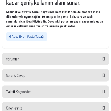
kadar geniş kullanım alanı sunar.
Minimal ve estetik formu sayesinde hem klasik hem de modern masa
düzenleriyle uyum sağlar. 19 cm çapı ile pasta, kek, tart ve tatlı
sunumları için ideal ölçüdedir. Dayanıklı porselen yapısı sayesinde uzun
ömürlü kullanım sunar ve sofralarınıza şıklık katar.
6 Adet 19 cm Pasta Tabağı
Yorumlar
Soru & Cevap
Bu ürüne ilk yorumu siz yapın!
Taksit Seçenekleri
Yorum Yaz
Ürün hakkında henüz soru sorulmamış.
Önerileriniz