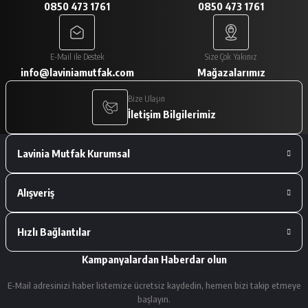
0850 473 1761
0850 473 1761
A... V... | 29/01/2026
Paketleme çok iyiydi. Ürünler tam
E-Mail ile Destek
Size Çok Yakınız
istediğimiz gibiydi.
info@laviniamutfak.com
Mağazalarımız
A... V... | 29/01/2026
Bize Ulaşın
İletişim Bilgilerimiz
Deneyimini Paylaş
Lavinia Mutfak Kurumsal
Alışveriş
Hızlı Bağlantılar
Kampanyalardan Haberdar olun
E-Mail adresinizi haber listemize ücretsiz kaydedin, hemen bizi takip etmeye
başlayın.