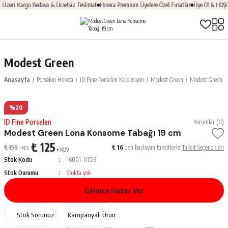
eri Kargo Bedava & Ücretsiz Teslimat
Horeca Premium Üyelere Özel Fırsatlar
Üye Ol & HOŞGEL
Modest Green
Anasayfa
Porselen Horeca
ID Fine Porselen Koleksiyon
Modest Green
Modest Green L
%20
ID Fine Porselen
Yorumlar (0)
Modest Green Lona Konsome Tabağı 19 cm
₺ 125
₺ 156
₺ 16
den başlayan taksitlerle!
Taksit Seçenekleri
+ KDV
+ KDV
Stok Kodu
16001-111519
Stok Durumu
Stokta yok
Gelince Haber Ver
Stok Sorunuz
Kampanyalı Ürün