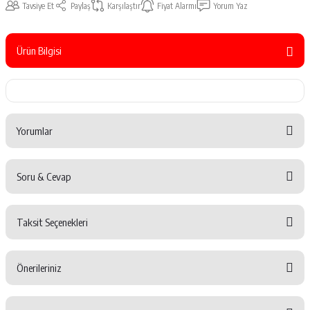
Tavsiye Et
Paylaş
Karşılaştır
Fiyat Alarmı
Yorum Yaz
Ürün Bilgisi
Yorumlar
Soru & Cevap
Bu ürüne ilk yorumu siz yapın!
Taksit Seçenekleri
Yorum Yaz
Ürün hakkında henüz soru sorulmamış.
Önerileriniz
Soru Sor