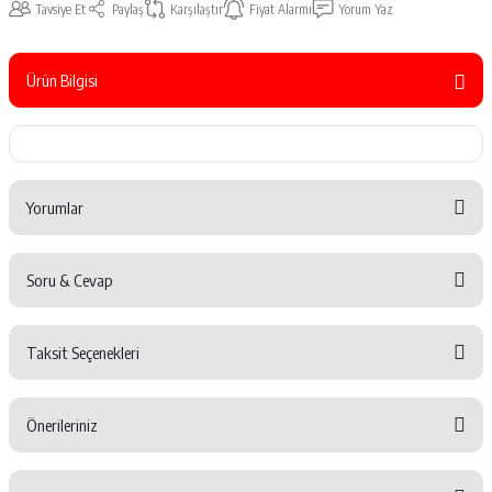
Tavsiye Et
Paylaş
Karşılaştır
Fiyat Alarmı
Yorum Yaz
Ürün Bilgisi
Yorumlar
Soru & Cevap
Bu ürüne ilk yorumu siz yapın!
Taksit Seçenekleri
Yorum Yaz
Ürün hakkında henüz soru sorulmamış.
Önerileriniz
Soru Sor