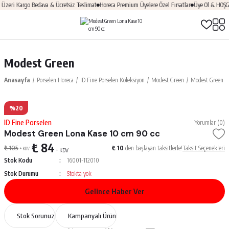
eri Kargo Bedava & Ücretsiz Teslimat
Horeca Premium Üyelere Özel Fırsatlar
Üye Ol & HOŞGEL
Modest Green
Anasayfa
Porselen Horeca
ID Fine Porselen Koleksiyon
Modest Green
Modest Green Lo
%20
ID Fine Porselen
Yorumlar (0)
Modest Green Lona Kase 10 cm 90 cc
₺ 84
₺ 105
₺ 10
den başlayan taksitlerle!
Taksit Seçenekleri
+ KDV
+ KDV
Stok Kodu
16001-112010
Stok Durumu
Stokta yok
Gelince Haber Ver
Stok Sorunuz
Kampanyalı Ürün