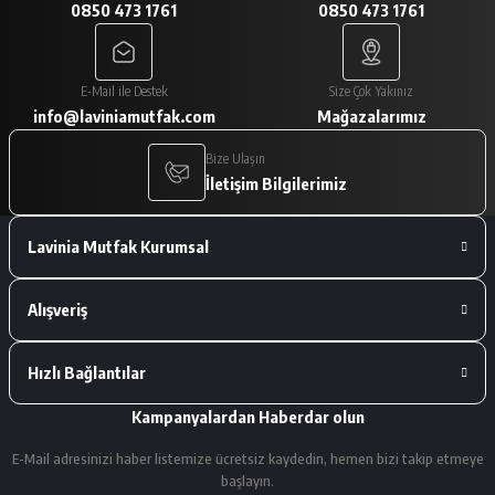
0850 473 1761
0850 473 1761
A... V... | 29/01/2026
Paketleme çok iyiydi. Ürünler tam
E-Mail ile Destek
Size Çok Yakınız
istediğimiz gibiydi.
info@laviniamutfak.com
Mağazalarımız
A... V... | 29/01/2026
Bize Ulaşın
İletişim Bilgilerimiz
Deneyimini Paylaş
Lavinia Mutfak Kurumsal
Alışveriş
Hızlı Bağlantılar
Kampanyalardan Haberdar olun
E-Mail adresinizi haber listemize ücretsiz kaydedin, hemen bizi takip etmeye
başlayın.