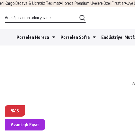
rgo Bedava & Ücretsiz Teslimat
Horeca Premium Üyelere Özel Fırsatlar
Üye Ol & 
Porselen Horeca
Porselen Sofra
Endüstriyel Mutf
A
%15
Avantajlı Fiyat