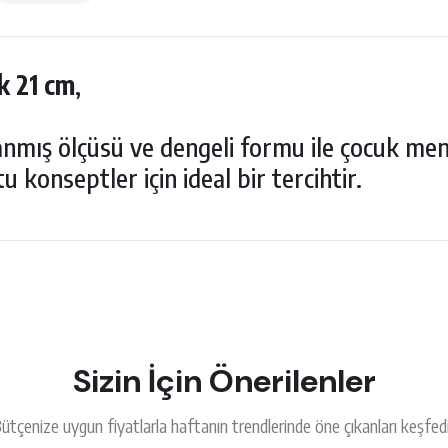
k 21 cm
,
anmış ölçüsü ve dengeli formu ile çocuk men
u konseptler için ideal bir tercihtir.
 çok beğendim
rsiz gördüğünüz noktaları öneri formunu kullanarak tarafımıza iletebilirsiniz.
Ürün hakkında henüz soru sorulmamış.
Bu ürüne ilk yorumu siz yapın!
Sizin İçin Önerilenler
Yorum Yaz
Soru Sor
ütçenize uygun fiyatlarla haftanın trendlerinde öne çıkanları keşfed