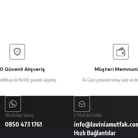
alakalı
Tükendi
Tükendi
s Gourmet Kase 16 cm 400 cc
Minimeals Gourmet Düz Ta
₺ 243
+ KDV
₺ 206
DV
+ KDV
Gönder
 Güvenli Alışveriş
Müşteri Memnuni
ertifikası ile %100 güvenli alışveriş
14 Gün içerisinde kolay iade ve d
WhatsApp Sipariş
E-Mail ile Destek
0850 473 1761
info@laviniamutfak.co
Hızlı Bağlantılar