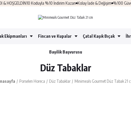
HOŞGELDİN10 Koduyla %10 İndirim Kazan
Kolay İade & Değişim
%100 Güvenli Alı
ak Ekipmanları
Fincan ve Kupalar
Çatal Kaşık Bıçak
İh
Bayilik Başvurusu
Düz Tabaklar
nasayfa
Porselen Horeca
Düz Tabaklar
Minimeals Gourmet Düz Tabak 21 