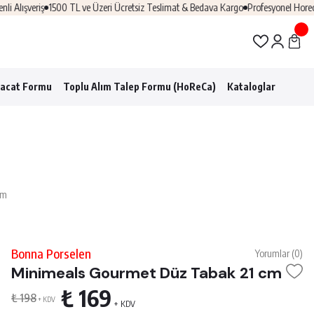
şveriş
1500 TL ve Üzeri Ücretsiz Teslimat & Bedava Kargo
Profesyonel Horeca Çö
racat Formu
Toplu Alım Talep Formu (HoReCa)
Kataloglar
cm
Bonna Porselen
Yorumlar (0)
Minimeals Gourmet Düz Tabak 21 cm
₺ 169
₺ 198
+ KDV
+ KDV