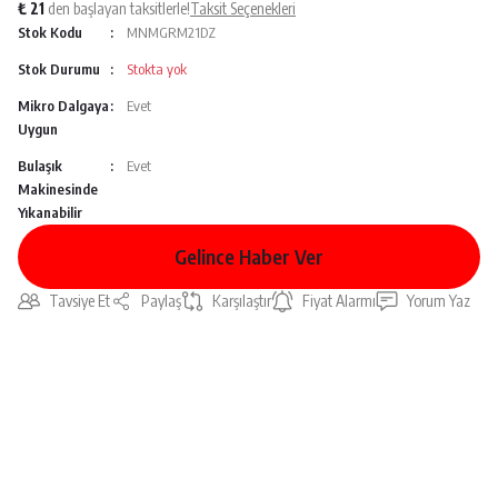
₺ 21
den başlayan taksitlerle!
Taksit Seçenekleri
Stok Kodu
MNMGRM21DZ
Stok Durumu
Stokta yok
Mikro Dalgaya
Evet
Uygun
Bulaşık
Evet
Makinesinde
Yıkanabilir
Gelince Haber Ver
Tavsiye Et
Paylaş
Karşılaştır
Fiyat Alarmı
Yorum Yaz