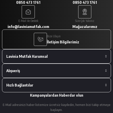
0850 473 1761
0850 473 1761
A... V... | 29/01/2026
Paketleme çok iyiydi. Ürünler tam
E-Mail ile Destek
Size Çok Yakınız
istediğimiz gibiydi.
info@laviniamutfak.com
Mağazalarımız
A... V... | 29/01/2026
Bize Ulaşın
İletişim Bilgilerimiz
Deneyimini Paylaş
Lavinia Mutfak Kurumsal
Alışveriş
Hızlı Bağlantılar
Kampanyalardan Haberdar olun
E-Mail adresinizi haber listemize ücretsiz kaydedin, hemen bizi takip etmeye
başlayın.