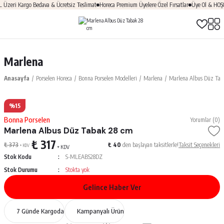
zeri Kargo Bedava & Ücretsiz Teslimat
Horeca Premium Üyelere Özel Fırsatlar
Üye Ol & HOŞGE
Marlena
Anasayfa
Porselen Horeca
Bonna Porselen Modelleri
Marlena
Marlena Albus Düz Tab
%15
Bonna Porselen
Yorumlar (0)
Marlena Albus Düz Tabak 28 cm
₺ 317
₺ 373
₺ 40
den başlayan taksitlerle!
Taksit Seçenekleri
+ KDV
+ KDV
Stok Kodu
S-MLEABS28DZ
Stok Durumu
Stokta yok
Gelince Haber Ver
7 Günde Kargoda
Kampanyalı Ürün