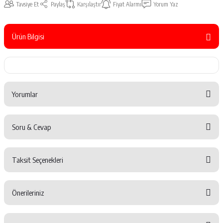
Tavsiye Et
Paylaş
Karşılaştır
Fiyat Alarmı
Yorum Yaz
Ürün Bilgisi
Yorumlar
Soru & Cevap
Bu ürüne ilk yorumu siz yapın!
Taksit Seçenekleri
Yorum Yaz
Ürün hakkında henüz soru sorulmamış.
Önerileriniz
Soru Sor