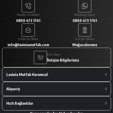
Paketlemesi ve ürünlerin istediğim gibi
gelmesi çok iyiydi
Müşteri Hizmetleri
WhatsApp Sipariş
0850 473 1761
0850 473 1761
A... V... | 29/01/2026
Paketleme çok iyiydi. Ürünler tam
E-Mail ile Destek
Size Çok Yakınız
istediğimiz gibiydi.
info@laviniamutfak.com
Mağazalarımız
A... V... | 29/01/2026
Bize Ulaşın
İletişim Bilgilerimiz
Deneyimini Paylaş
Lavinia Mutfak Kurumsal
Alışveriş
Hızlı Bağlantılar