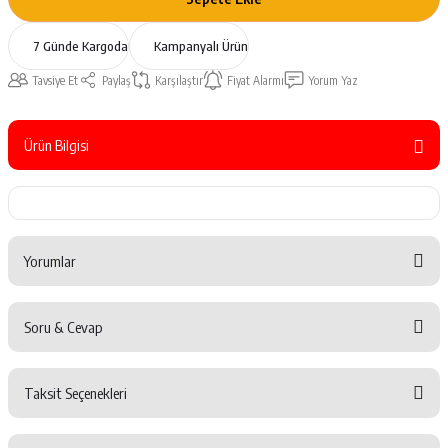
7 Günde Kargoda
Kampanyalı Ürün
Tavsiye Et
Paylaş
Karşılaştır
Fiyat Alarmı
Yorum Yaz
Ürün Bilgisi
Yorumlar
Soru & Cevap
Bu ürüne ilk yorumu siz yapın!
Taksit Seçenekleri
Yorum Yaz
Ürün hakkında henüz soru sorulmamış.