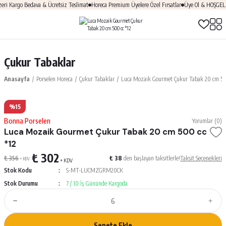
Kargo Bedava & Ücretsiz Teslimat
Horeca Premium Üyelere Özel Fırsatlar
Üye Ol & HOŞGELDİN1
Çukur Tabaklar
Anasayfa
Porselen Horeca
Çukur Tabaklar
Luca Mozaik Gourmet Çukur Tabak 20 cm 50
%15
Bonna Porselen
Yorumlar (0)
Luca Mozaik Gourmet Çukur Tabak 20 cm 500 cc
*12
₺ 302
₺ 356
₺ 38
den başlayan taksitlerle!
Taksit Seçenekleri
+ KDV
+ KDV
Stok Kodu
S-MT-LUCMZGRM20CK
Stok Durumu
7 / 10 İş Gününde Kargoda
Sepete Ekle