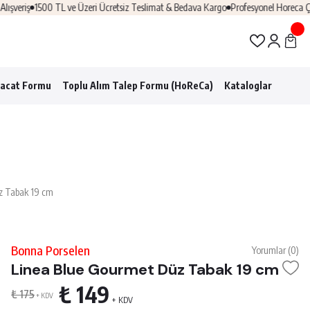
iş
1500 TL ve Üzeri Ücretsiz Teslimat & Bedava Kargo
Profesyonel Horeca Çözüml
racat Formu
Toplu Alım Talep Formu (HoReCa)
Kataloglar
z Tabak 19 cm
Bonna Porselen
Yorumlar (0)
Linea Blue Gourmet Düz Tabak 19 cm
₺ 149
₺ 175
+ KDV
+ KDV