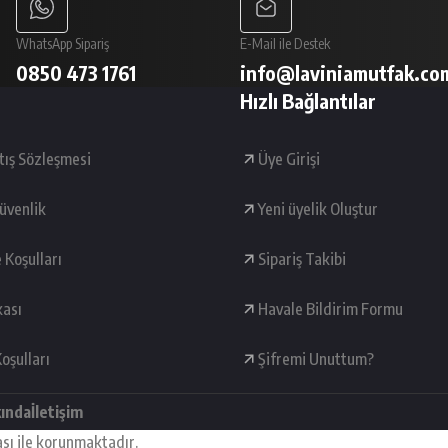
WhatsApp Sipariş
E-Mail ile Destek
0850 473 1761
info@laviniamutfak.co
Hızlı Bağlantılar
tış Sözleşmesi
Üye Girişi
Güvenlik
Yeni üyelik Oluştur
e Koşulları
Sipariş Takibi
kası
Havale Bildirim Formu
oşulları
Şifremi Unuttum?
kında
İletişim
ası ile korunmaktadır.