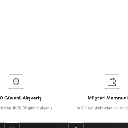
 çok beğendim
rsiz gördüğünüz noktaları öneri formunu kullanarak tarafımıza iletebilirsiniz.
Ürün hakkında henüz soru sorulmamış.
Bu ürüne ilk yorumu siz yapın!
Yorum Yaz
Soru Sor
alakalı
 Güvenli Alışveriş
Müşteri Memnuni
ertifikası ile %100 güvenli alışveriş
14 Gün içerisinde kolay iade ve d
Gönder