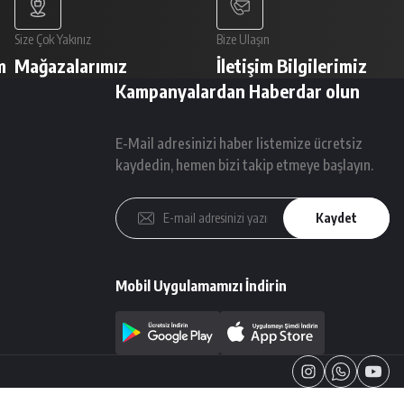
Size Çok Yakınız
Bize Ulaşın
m
Mağazalarımız
İletişim Bilgilerimiz
Kampanyalardan Haberdar olun
E-Mail adresinizi haber listemize ücretsiz
kaydedin, hemen bizi takip etmeye başlayın.
Kaydet
Mobil Uygulamamızı İndirin