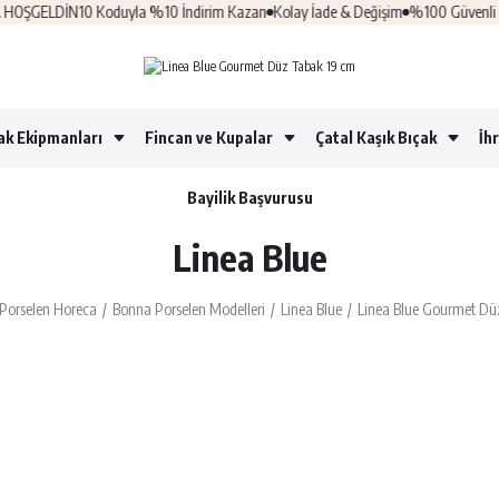
ELDİN10 Koduyla %10 İndirim Kazan
Kolay İade & Değişim
%100 Güvenli Alışver
ak Ekipmanları
Fincan ve Kupalar
Çatal Kaşık Bıçak
İh
Bayilik Başvurusu
Linea Blue
Porselen Horeca
Bonna Porselen Modelleri
Linea Blue
Linea Blue Gourmet Dü