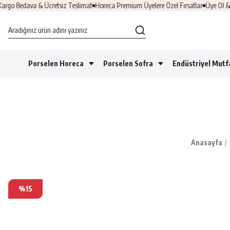
Bedava & Ücretsiz Teslimat
Horeca Premium Üyelere Özel Fırsatlar
Üye Ol & HOŞG
Porselen Horeca
Porselen Sofra
Endüstriyel Mutf
Anasayfa
%15