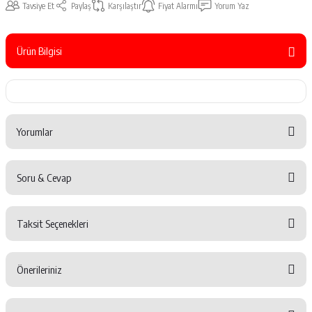
Tavsiye Et
Paylaş
Karşılaştır
Fiyat Alarmı
Yorum Yaz
Ürün Bilgisi
Yorumlar
Soru & Cevap
Bu ürüne ilk yorumu siz yapın!
Taksit Seçenekleri
Yorum Yaz
Ürün hakkında henüz soru sorulmamış.
Önerileriniz
Soru Sor