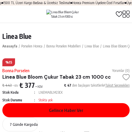
1500 TL Üzeri Kargo Bedava & Ücretsiz Teslimat
Horeca Premium Üyelere Özel Fırsatlar
Üye 
Linea Blue
Anasayfa
Porselen Horeca
Bonna Porselen Modelleri
Linea Blue
Linea Blue Bloom Çu
%15
Bonna Porselen
Yorumlar (0)
Linea Blue Bloom Çukur Tabak 23 cm 1000 cc
₺ 377
₺ 443
₺ 47
den başlayan taksitlerle!
Taksit Seçenekleri
+ KDV
+ KDV
Stok Kodu
LNEMABLM23CK
Stok Durumu
Stokta yok
Gelince Haber Ver
7 Günde Kargoda