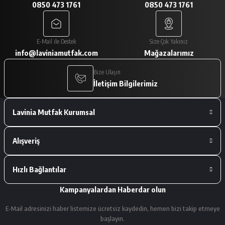
0850 473 1761
0850 473 1761
A... V... | 29/01/2026
Paketleme çok iyiydi. Ürünler tam
E-Mail ile Destek
Size Çok Yakınız
istediğimiz gibiydi.
info@laviniamutfak.com
Mağazalarımız
A... V... | 29/01/2026
Bize Ulaşın
İletişim Bilgilerimiz
Deneyimini Paylaş
Lavinia Mutfak Kurumsal
Alışveriş
Hızlı Bağlantılar
Kampanyalardan Haberdar olun
E-Mail adresinizi haber listemize ücretsiz kaydedin, hemen bizi takip etmeye
başlayın.