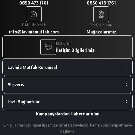
0850 473 1761
0850 473 1761
A... V... | 29/01/2026
Paketleme çok iyiydi. Ürünler tam
E-Mail ile Destek
Size Çok Yakınız
istediğimiz gibiydi.
info@laviniamutfak.com
Mağazalarımız
A... V... | 29/01/2026
Bize Ulaşın
İletişim Bilgilerimiz
Deneyimini Paylaş
Lavinia Mutfak Kurumsal
Alışveriş
Hızlı Bağlantılar
Kampanyalardan Haberdar olun
E-Mail adresinizi haber listemize ücretsiz kaydedin, hemen bizi takip etmeye
başlayın.