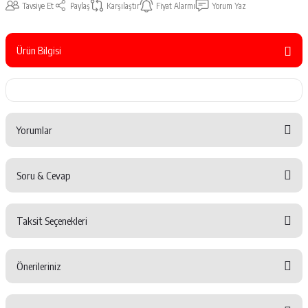
Tavsiye Et
Paylaş
Karşılaştır
Fiyat Alarmı
Yorum Yaz
Ürün Bilgisi
Yorumlar
Soru & Cevap
Bu ürüne ilk yorumu siz yapın!
Taksit Seçenekleri
Yorum Yaz
Ürün hakkında henüz soru sorulmamış.
Önerileriniz
Soru Sor