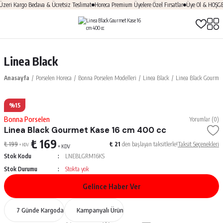
ri Kargo Bedava & Ücretsiz Teslimat
Horeca Premium Üyelere Özel Fırsatlar
Üye Ol & HOŞGELD
Linea Black
Anasayfa
Porselen Horeca
Bonna Porselen Modelleri
Linea Black
Linea Black Gourmet
%15
Bonna Porselen
Yorumlar (0)
Linea Black Gourmet Kase 16 cm 400 cc
₺ 169
₺ 199
₺ 21
den başlayan taksitlerle!
Taksit Seçenekleri
+ KDV
+ KDV
Stok Kodu
LNEBLGRM16KS
Stok Durumu
Stokta yok
Gelince Haber Ver
7 Günde Kargoda
Kampanyalı Ürün