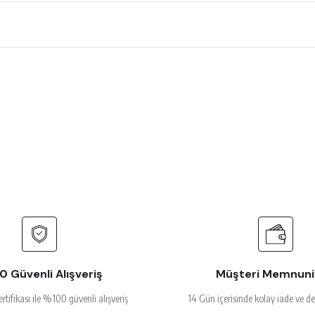
 çok beğendim
rsiz gördüğünüz noktaları öneri formunu kullanarak tarafımıza iletebilirsiniz.
Ürün hakkında henüz soru sorulmamış.
Bu ürüne ilk yorumu siz yapın!
Yorum Yaz
Soru Sor
alakalı
 Güvenli Alışveriş
Müşteri Memnuni
ertifikası ile %100 güvenli alışveriş
14 Gün içerisinde kolay iade ve d