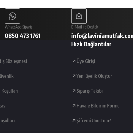
Gönder
WhatsApp Sipariş
E-Mail ile Destek
0850 473 1761
info@laviniamutfak.co
Hızlı Bağlantılar
tış Sözleşmesi
Üye Girişi
Güvenlik
Yeni üyelik Oluştur
e Koşulları
Sipariş Takibi
kası
Havale Bildirim Formu
oşulları
Şifremi Unuttum?