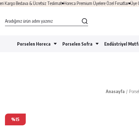
rgo Bedava & Ücretsiz Teslimat
Horeca Premium Üyelere Özel Fırsatlar
Üye Ol &
Porselen Horeca
Porselen Sofra
Endüstriyel Mutf
Anasayfa
Porse
%15