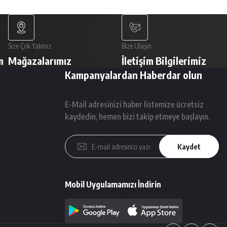
Size Çok Yakınız
Bize Ulaşın
m
Mağazalarımız
İletişim Bilgilerimiz
Kampanyalardan Haberdar olun
E-Mail adresinizi haber listemize ücretsiz
kaydedin, hemen bizi takip etmeye başlayın.
Kaydet
Mobil Uygulamamızı İndirin