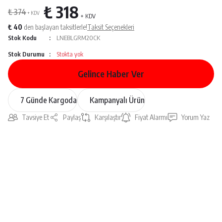
₺ 318
₺ 374
+ KDV
+ KDV
₺ 40
den başlayan taksitlerle!
Taksit Seçenekleri
Stok Kodu
LNEBLGRM20CK
Stok Durumu
Stokta yok
Gelince Haber Ver
7 Günde Kargoda
Kampanyalı Ürün
Tavsiye Et
Paylaş
Karşılaştır
Fiyat Alarmı
Yorum Yaz