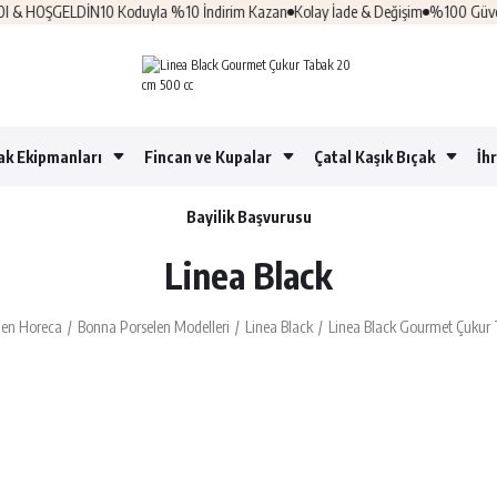
 HOŞGELDİN10 Koduyla %10 İndirim Kazan
Kolay İade & Değişim
%100 Güvenli Al
ak Ekipmanları
Fincan ve Kupalar
Çatal Kaşık Bıçak
İh
Bayilik Başvurusu
Linea Black
len Horeca
Bonna Porselen Modelleri
Linea Black
Linea Black Gourmet Çukur