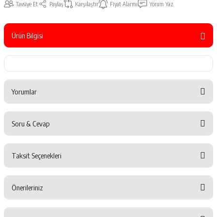
Tavsiye Et
Paylaş
Karşılaştır
Fiyat Alarmı
Yorum Yaz
Ürün Bilgisi
Yorumlar
Soru & Cevap
Bu ürüne ilk yorumu siz yapın!
Taksit Seçenekleri
Yorum Yaz
Ürün hakkında henüz soru sorulmamış.
Önerileriniz
Soru Sor