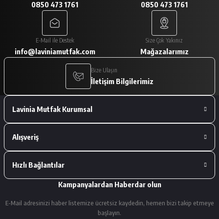
0850 473 1761
0850 473 1761
A... V... | 29/01/2026
Paketleme çok iyiydi. Ürünler tam
E-Mail ile Destek
Size Çok Yakınız
istediğimiz gibiydi.
info@laviniamutfak.com
Mağazalarımız
A... V... | 29/01/2026
Bize Ulaşın
İletişim Bilgilerimiz
Deneyimini Paylaş
Lavinia Mutfak Kurumsal
Alışveriş
Hızlı Bağlantılar
Kampanyalardan Haberdar olun
E-Mail adresinizi haber listemize ücretsiz kaydedin, hemen bizi takip etmeye
başlayın.