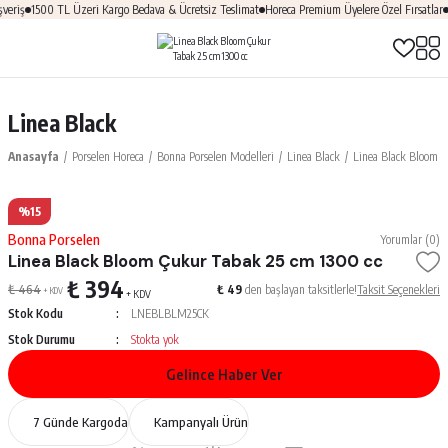
eriş
1500 TL Üzeri Kargo Bedava & Ücretsiz Teslimat
Horeca Premium Üyelere Özel Fırsatlar
Ü
Linea Black
Anasayfa
Porselen Horeca
Bonna Porselen Modelleri
Linea Black
Linea Black Bloom Ç
%15
Bonna Porselen
Yorumlar (0)
Linea Black Bloom Çukur Tabak 25 cm 1300 cc
₺ 394
₺ 464
₺ 49
den başlayan taksitlerle!
Taksit Seçenekleri
+ KDV
+ KDV
Stok Kodu
LNEBLBLM25CK
Stok Durumu
Stokta yok
Gelince Haber Ver
7 Günde Kargoda
Kampanyalı Ürün