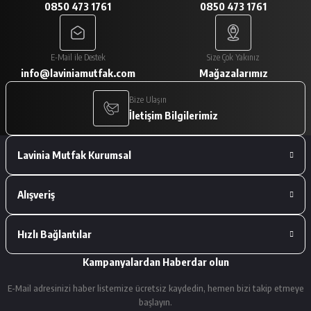
0850 473 1761
0850 473 1761
A... V... | 29/01/2026
Paketleme çok iyiydi. Ürünler tam
E-Mail ile Destek
Size Çok Yakınız
istediğimiz gibiydi.
info@laviniamutfak.com
Mağazalarımız
A... V... | 29/01/2026
Bize Ulaşın
İletişim Bilgilerimiz
Deneyimini Paylaş
Lavinia Mutfak Kurumsal
Alışveriş
Hızlı Bağlantılar
Kampanyalardan Haberdar olun
E-Mail adresinizi haber listemize ücretsiz kaydedin, hemen bizi takip etmeye
başlayın.