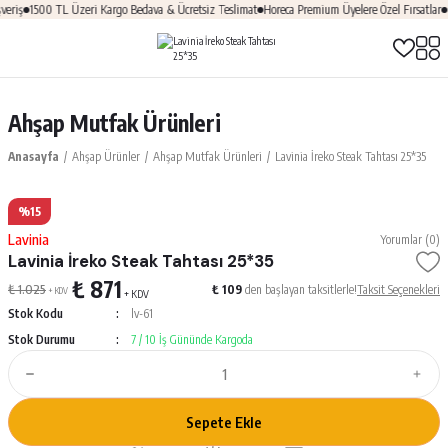
eriş
1500 TL Üzeri Kargo Bedava & Ücretsiz Teslimat
Horeca Premium Üyelere Özel Fırsatlar
Ü
Ahşap Mutfak Ürünleri
Anasayfa
Ahşap Ürünler
Ahşap Mutfak Ürünleri
Lavinia İreko Steak Tahtası 25*35
%15
Lavinia
Yorumlar (0)
Lavinia İreko Steak Tahtası 25*35
₺ 871
₺ 1.025
₺ 109
den başlayan taksitlerle!
Taksit Seçenekleri
+ KDV
+ KDV
Stok Kodu
lv-61
Stok Durumu
7 / 10 İş Gününde Kargoda
Sepete Ekle