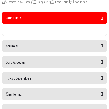
Tavsiye Et
Paylaş
Karşılaştır
Fiyat Alarmı
Yorum Yaz
Ürün Bilgisi
Yorumlar
Soru & Cevap
Bu ürüne ilk yorumu siz yapın!
Taksit Seçenekleri
Yorum Yaz
Ürün hakkında henüz soru sorulmamış.
Önerileriniz
Soru Sor