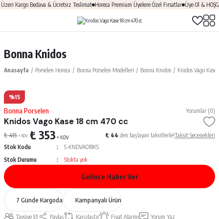
eri Kargo Bedava & Ücretsiz Teslimat
Horeca Premium Üyelere Özel Fırsatlar
Üye Ol & HOŞGEL
Bonna Knidos
Anasayfa
Porselen Horeca
Bonna Porselen Modelleri
Bonna Knidos
Knidos Vago Kase 
%15
Bonna Porselen
Yorumlar (0)
Knidos Vago Kase 18 cm 470 cc
₺ 353
₺ 415
₺ 44
den başlayan taksitlerle!
Taksit Seçenekleri
+ KDV
+ KDV
Stok Kodu
S-KNDVAO18KS
Stok Durumu
Stokta yok
Gelince Haber Ver
7 Günde Kargoda
Kampanyalı Ürün
Tavsiye Et
Paylaş
Karşılaştır
Fiyat Alarmı
Yorum Yaz