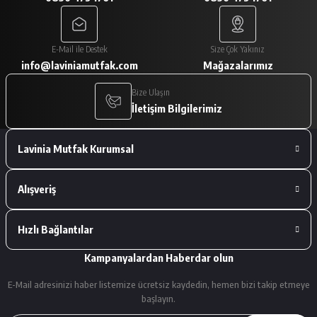
A... V... | 29/01/2026
Paketleme çok iyiydi. Ürünler tam
E-Mail ile Destek
Size Çok Yakınız
istediğimiz gibiydi.
info@laviniamutfak.com
Mağazalarımız
A... V... | 29/01/2026
Bize Ulaşın
İletişim Bilgilerimiz
Deneyimini Paylaş
Lavinia Mutfak Kurumsal
Alışveriş
Hızlı Bağlantılar
Kampanyalardan Haberdar olun
E-Mail adresinizi haber listemize ücretsiz kaydedin, hemen bizi takip etmeye
başlayın.