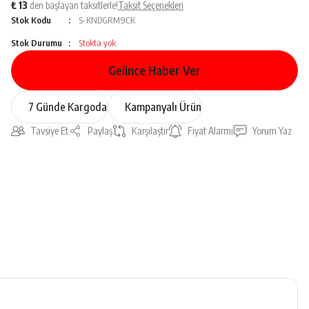
₺ 13
den başlayan taksitlerle!
Taksit Seçenekleri
Stok Kodu
S-KNDGRM9CK
Stok Durumu
Stokta yok
Gelince Haber Ver
7 Günde Kargoda
Kampanyalı Ürün
Tavsiye Et
Paylaş
Karşılaştır
Fiyat Alarmı
Yorum Yaz