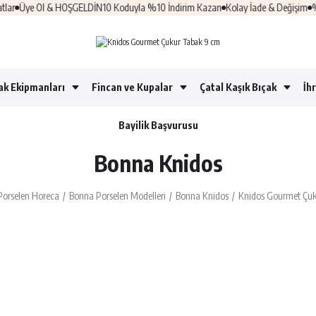
e Ol & HOŞGELDİN10 Koduyla %10 İndirim Kazan
Kolay İade & Değişim
%100 Güv
ak Ekipmanları
Fincan ve Kupalar
Çatal Kaşık Bıçak
İh
Bayilik Başvurusu
Bonna Knidos
Porselen Horeca
Bonna Porselen Modelleri
Bonna Knidos
Knidos Gourmet Çuk