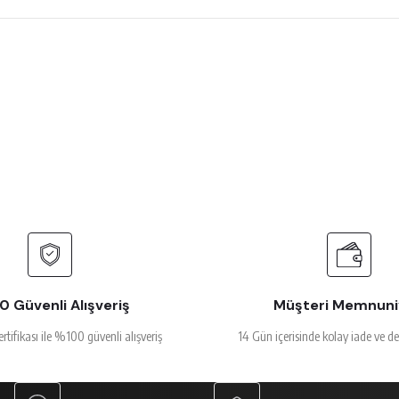
 çok beğendim
rsiz gördüğünüz noktaları öneri formunu kullanarak tarafımıza iletebilirsiniz.
Ürün hakkında henüz soru sorulmamış.
Bu ürüne ilk yorumu siz yapın!
Yorum Yaz
Soru Sor
alakalı
 Güvenli Alışveriş
Müşteri Memnuni
ertifikası ile %100 güvenli alışveriş
14 Gün içerisinde kolay iade ve d
Gönder