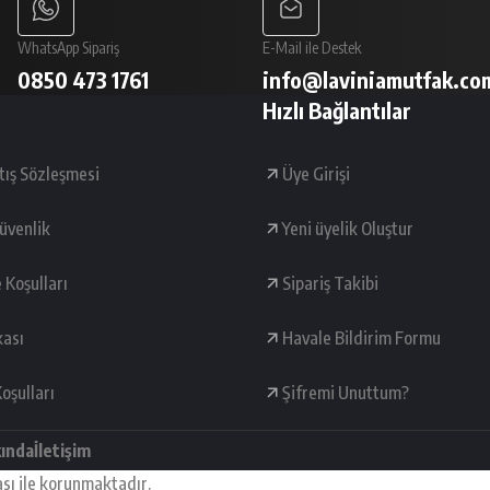
WhatsApp Sipariş
E-Mail ile Destek
0850 473 1761
info@laviniamutfak.co
Hızlı Bağlantılar
tış Sözleşmesi
Üye Girişi
Güvenlik
Yeni üyelik Oluştur
e Koşulları
Sipariş Takibi
kası
Havale Bildirim Formu
oşulları
Şifremi Unuttum?
kında
İletişim
ası ile korunmaktadır.