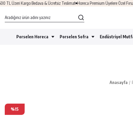
zeri Kargo Bedava & Ücretsiz Teslimat
Horeca Premium Üyelere Özel Fırsatlar
Üy
Porselen Horeca
Porselen Sofra
Endüstriyel Mutf
Anasayfa
%15