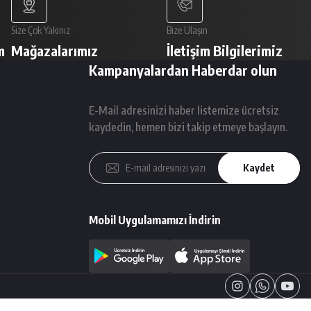
Size Çok Yakınız
Bize Ulaşın
m
Mağazalarımız
İletişim Bilgilerimiz
Kampanyalardan Haberdar olun
E-Mail adresinizi haber listemize ücretsiz
kaydedin, hemen bizi takip etmeye başlayın.
Kaydet
Mobil Uygulamamızı İndirin