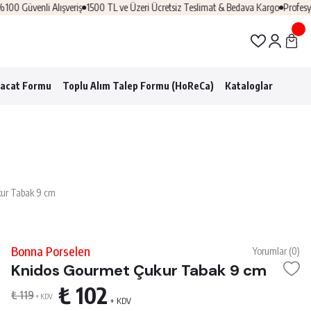
enli Alışveriş
1500 TL ve Üzeri Ücretsiz Teslimat & Bedava Kargo
Profesyonel Ho
racat Formu
Toplu Alım Talep Formu (HoReCa)
Kataloglar
ur Tabak 9 cm
Bonna Porselen
Yorumlar (0)
Knidos Gourmet Çukur Tabak 9 cm
₺ 102
₺ 119
+ KDV
+ KDV