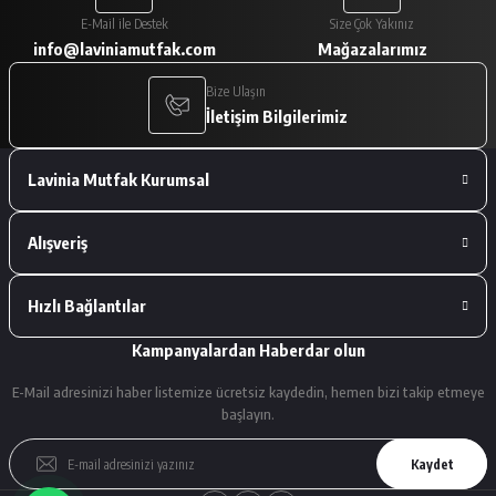
Paketleme çok iyiydi. Ürünler tam
E-Mail ile Destek
Size Çok Yakınız
istediğimiz gibiydi.
info@laviniamutfak.com
Mağazalarımız
A... V... | 29/01/2026
Bize Ulaşın
İletişim Bilgilerimiz
Deneyimini Paylaş
Lavinia Mutfak Kurumsal
Alışveriş
Hızlı Bağlantılar
Kampanyalardan Haberdar olun
E-Mail adresinizi haber listemize ücretsiz kaydedin, hemen bizi takip etmeye
başlayın.
Kaydet