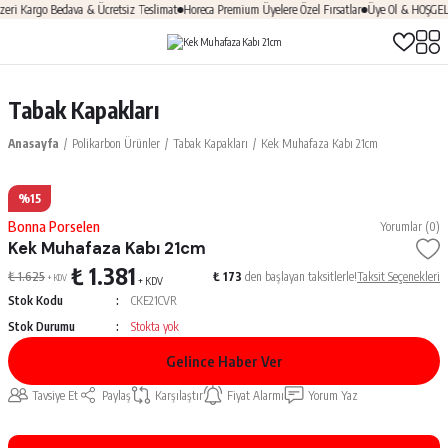
 Kargo Bedava & Ücretsiz Teslimat
Horeca Premium Üyelere Özel Fırsatlar
Üye Ol & HOŞGELDİN
Tabak Kapakları
Anasayfa
Polikarbon Ürünler
Tabak Kapakları
Kek Muhafaza Kabı 21cm
%15
Bonna Porselen
Yorumlar (0)
Kek Muhafaza Kabı 21cm
₺ 1.381
₺ 1.625
₺ 173
den başlayan taksitlerle!
Taksit Seçenekleri
+ KDV
+ KDV
Stok Kodu
CKE21CVR
Stok Durumu
Stokta yok
Gelince Haber Ver
Tavsiye Et
Paylaş
Karşılaştır
Fiyat Alarmı
Yorum Yaz