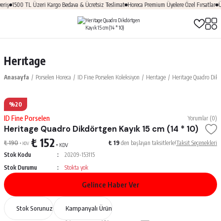
riş
1500 TL Üzeri Kargo Bedava & Ücretsiz Teslimat
Horeca Premium Üyelere Özel Fırsatlar
Üy
Herıtage
Anasayfa
Porselen Horeca
ID Fine Porselen Koleksiyon
Herıtage
Heritage Quadro Dikd
%20
ID Fine Porselen
Yorumlar (0)
Heritage Quadro Dikdörtgen Kayık 15 cm (14 * 10)
₺ 152
₺ 190
₺ 19
den başlayan taksitlerle!
Taksit Seçenekleri
+ KDV
+ KDV
Stok Kodu
20209-153115
Stok Durumu
Stokta yok
Gelince Haber Ver
Stok Sorunuz
Kampanyalı Ürün