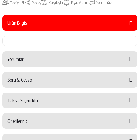
Tavsiye Et
Paylaş
Karşılaştır
Fiyat Alarmı
Yorum Yaz
Ürün Bilgisi
Yorumlar
Soru & Cevap
Bu ürüne ilk yorumu siz yapın!
Taksit Seçenekleri
Yorum Yaz
Ürün hakkında henüz soru sorulmamış.
Önerileriniz
Soru Sor