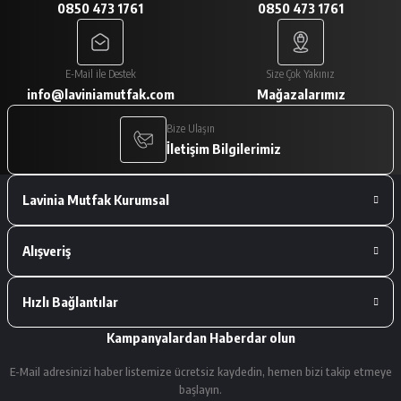
0850 473 1761
0850 473 1761
A... V... | 29/01/2026
Paketleme çok iyiydi. Ürünler tam
E-Mail ile Destek
Size Çok Yakınız
istediğimiz gibiydi.
info@laviniamutfak.com
Mağazalarımız
A... V... | 29/01/2026
Bize Ulaşın
İletişim Bilgilerimiz
Deneyimini Paylaş
Lavinia Mutfak Kurumsal
Alışveriş
Hızlı Bağlantılar
Kampanyalardan Haberdar olun
E-Mail adresinizi haber listemize ücretsiz kaydedin, hemen bizi takip etmeye
başlayın.