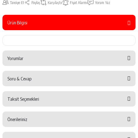
Tavsiye Et
Paylaş
Karşılaştır
Fiyat Alarmı
Yorum Yaz
Ürün Bilgisi
Yorumlar
Soru & Cevap
Bu ürüne ilk yorumu siz yapın!
Taksit Seçenekleri
Yorum Yaz
Ürün hakkında henüz soru sorulmamış.
Önerileriniz
Soru Sor