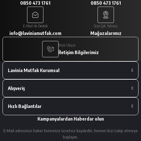
0850 473 1761
0850 473 1761
A... V... | 29/01/2026
Paketleme çok iyiydi. Ürünler tam
E-Mail ile Destek
Size Çok Yakınız
istediğimiz gibiydi.
info@laviniamutfak.com
Mağazalarımız
A... V... | 29/01/2026
Bize Ulaşın
İletişim Bilgilerimiz
Deneyimini Paylaş
Lavinia Mutfak Kurumsal
Alışveriş
Hızlı Bağlantılar
Kampanyalardan Haberdar olun
E-Mail adresinizi haber listemize ücretsiz kaydedin, hemen bizi takip etmeye
başlayın.