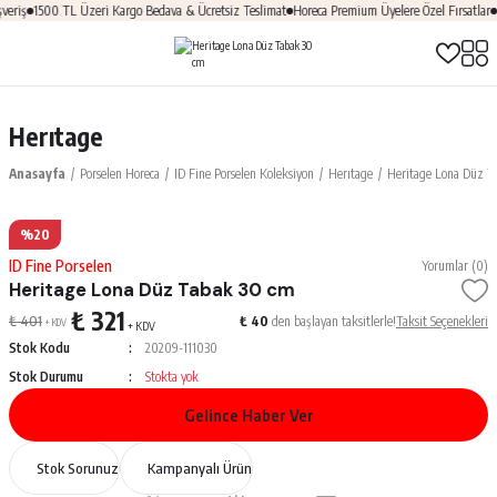
eriş
1500 TL Üzeri Kargo Bedava & Ücretsiz Teslimat
Horeca Premium Üyelere Özel Fırsatlar
Ü
Herıtage
Anasayfa
Porselen Horeca
ID Fine Porselen Koleksiyon
Herıtage
Heritage Lona Düz T
%20
ID Fine Porselen
Yorumlar (0)
Heritage Lona Düz Tabak 30 cm
₺ 321
₺ 401
₺ 40
den başlayan taksitlerle!
Taksit Seçenekleri
+ KDV
+ KDV
Stok Kodu
20209-111030
Stok Durumu
Stokta yok
Gelince Haber Ver
Stok Sorunuz
Kampanyalı Ürün