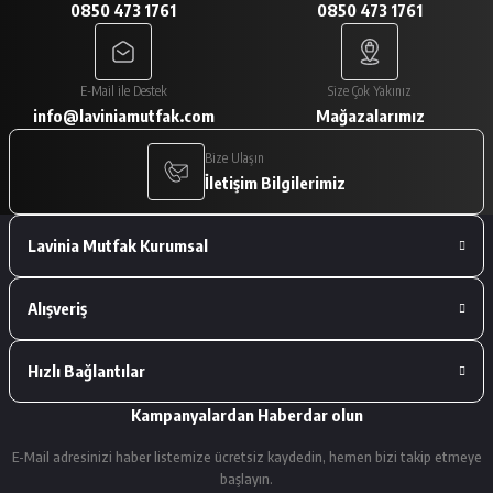
0850 473 1761
0850 473 1761
A... V... | 29/01/2026
Paketleme çok iyiydi. Ürünler tam
E-Mail ile Destek
Size Çok Yakınız
istediğimiz gibiydi.
info@laviniamutfak.com
Mağazalarımız
A... V... | 29/01/2026
Bize Ulaşın
İletişim Bilgilerimiz
Deneyimini Paylaş
Lavinia Mutfak Kurumsal
Alışveriş
Hızlı Bağlantılar
Kampanyalardan Haberdar olun
E-Mail adresinizi haber listemize ücretsiz kaydedin, hemen bizi takip etmeye
başlayın.