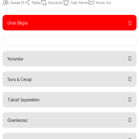
Tavsiye Et
Paylaş
Karşılaştır
Fiyat Alarmı
Yorum Yaz
Ürün Bilgisi
Yorumlar
Soru & Cevap
Bu ürüne ilk yorumu siz yapın!
Taksit Seçenekleri
Yorum Yaz
Ürün hakkında henüz soru sorulmamış.
Önerileriniz
Soru Sor