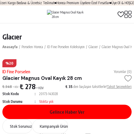
eri Kargo Bedava & Ücretsiz Teslimat
Horeca Premium Üyelere Özel Fırsatlar
Üye Ol & HOŞGEL
Glacıer
Anasayfa
Porselen Horeca
ID Fine Porselen Koleksiyon
Glacıer
Glacier Magnus Oval Ka
%20
ID Fine Porselen
Yorumlar (0)
Glacier Magnus Oval Kayık 28 cm
₺ 278
₺ 348
₺ 35
den başlayan taksitlerle!
Taksit Seçenekleri
+ KDV
+ KDV
Stok Kodu
20173-143028
Stok Durumu
Stokta yok
Gelince Haber Ver
Stok Sorunuz
Kampanyalı Ürün