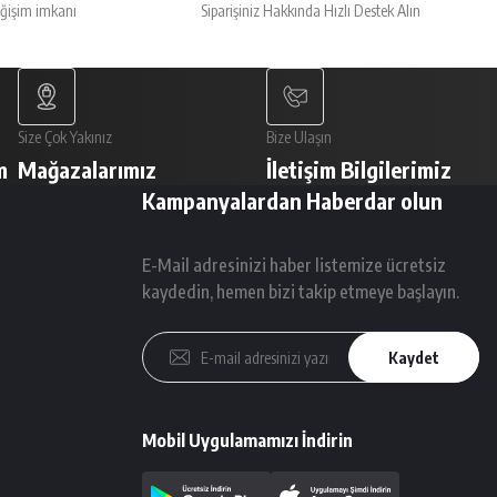
eğişim imkanı
Siparişiniz Hakkında Hızlı Destek Alın
Size Çok Yakınız
Bize Ulaşın
m
Mağazalarımız
İletişim Bilgilerimiz
Kampanyalardan Haberdar olun
E-Mail adresinizi haber listemize ücretsiz
kaydedin, hemen bizi takip etmeye başlayın.
Kaydet
Mobil Uygulamamızı İndirin