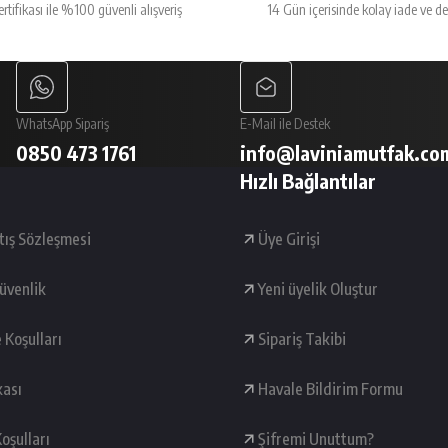
ertifikası ile %100 güvenli alışveriş
14 Gün içerisinde kolay iade ve d
Gönder
WhatsApp Sipariş
E-Mail ile Destek
0850 473 1761
info@laviniamutfak.co
Hızlı Bağlantılar
tış Sözleşmesi
Üye Girişi
Güvenlik
Yeni üyelik Oluştur
e Koşulları
Sipariş Takibi
kası
Havale Bildirim Formu
oşulları
Şifremi Unuttum?