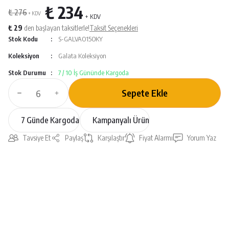
₺ 234
₺ 276
+ KDV
+ KDV
₺ 29
den başlayan taksitlerle!
Taksit Seçenekleri
Stok Kodu
S-GALVAO15OKY
Koleksiyon
Galata Koleksiyon
Stok Durumu
7 / 10 İş Gününde Kargoda
Sepete Ekle
7 Günde Kargoda
Kampanyalı Ürün
Tavsiye Et
Paylaş
Karşılaştır
Fiyat Alarmı
Yorum Yaz