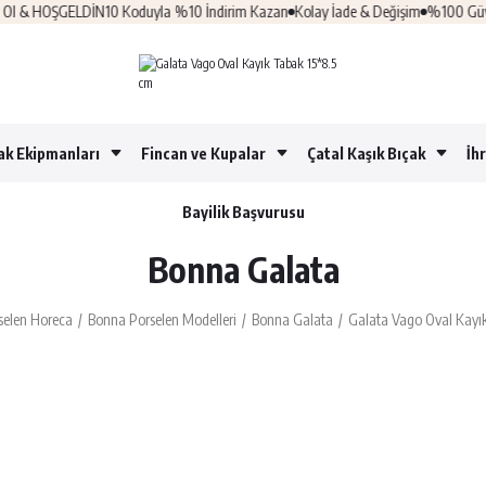
 HOŞGELDİN10 Koduyla %10 İndirim Kazan
Kolay İade & Değişim
%100 Güvenli Al
ak Ekipmanları
Fincan ve Kupalar
Çatal Kaşık Bıçak
İh
Bayilik Başvurusu
Bonna Galata
selen Horeca
Bonna Porselen Modelleri
Bonna Galata
Galata Vago Oval Kayı