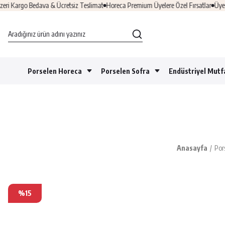
argo Bedava & Ücretsiz Teslimat
Horeca Premium Üyelere Özel Fırsatlar
Üye Ol &
Porselen Horeca
Porselen Sofra
Endüstriyel Mutf
Anasayfa
Por
%15