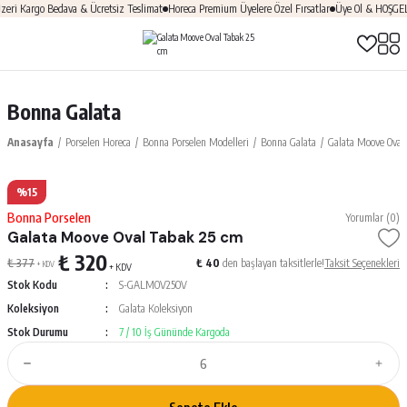
Kargo Bedava & Ücretsiz Teslimat
Horeca Premium Üyelere Özel Fırsatlar
Üye Ol & HOŞGELDİN1
Bonna Galata
Anasayfa
Porselen Horeca
Bonna Porselen Modelleri
Bonna Galata
Galata Moove Oval
%15
Bonna Porselen
Yorumlar (0)
Galata Moove Oval Tabak 25 cm
₺ 320
₺ 377
₺ 40
den başlayan taksitlerle!
Taksit Seçenekleri
+ KDV
+ KDV
Stok Kodu
S-GALMOV25OV
Koleksiyon
Galata Koleksiyon
Stok Durumu
7 / 10 İş Gününde Kargoda