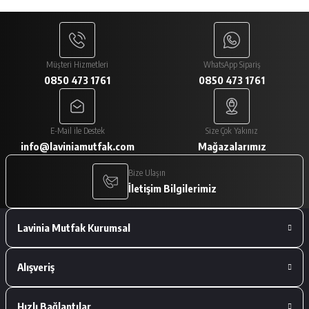
N... Y... | 11/02/2026
Gönder
Paketlemesi ve ürünlerin istediğim gibi
gelmesi çok iyiydi
Müşteri Hizmetleri
WhatsApp Sipariş
0850 473 1761
0850 473 1761
A... V... | 29/01/2026
Paketleme çok iyiydi. Ürünler tam
E-Mail ile Destek
Size Çok Yakınız
istediğimiz gibiydi.
info@laviniamutfak.com
Mağazalarımız
A... V... | 29/01/2026
Bize Ulaşın
İletişim Bilgilerimiz
Deneyimini Paylaş
Lavinia Mutfak Kurumsal
Alışveriş
Hızlı Bağlantılar