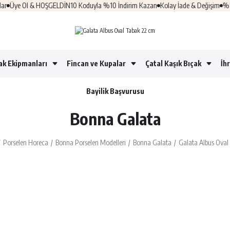
 Ol & HOŞGELDİN10 Koduyla %10 İndirim Kazan
Kolay İade & Değişim
%100 Güven
ak Ekipmanları
Fincan ve Kupalar
Çatal Kaşık Bıçak
İh
Bayilik Başvurusu
Bonna Galata
Porselen Horeca
Bonna Porselen Modelleri
Bonna Galata
Galata Albus Oval