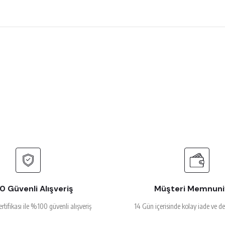
 çok beğendim
rsiz gördüğünüz noktaları öneri formunu kullanarak tarafımıza iletebilirsiniz.
Ürün hakkında henüz soru sorulmamış.
Bu ürüne ilk yorumu siz yapın!
Yorum Yaz
Soru Sor
alakalı
 Güvenli Alışveriş
Müşteri Memnuni
ertifikası ile %100 güvenli alışveriş
14 Gün içerisinde kolay iade ve d
Gönder