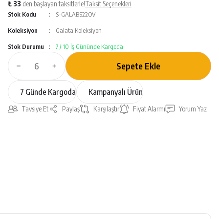
₺ 33
den başlayan taksitlerle!
Taksit Seçenekleri
Stok Kodu
S-GALABS22OV
Koleksiyon
Galata Koleksiyon
Stok Durumu
7 / 10 İş Gününde Kargoda
Sepete Ekle
7 Günde Kargoda
Kampanyalı Ürün
Tavsiye Et
Paylaş
Karşılaştır
Fiyat Alarmı
Yorum Yaz