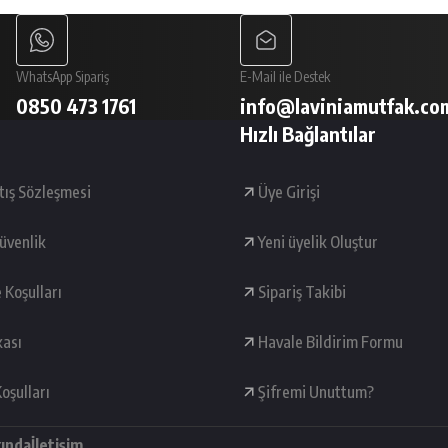
WhatsApp Sipariş
E-Mail ile Destek
0850 473 1761
info@laviniamutfak.co
Hızlı Bağlantılar
tış Sözleşmesi
Üye Girişi
Güvenlik
Yeni üyelik Oluştur
e Koşulları
Sipariş Takibi
kası
Havale Bildirim Formu
oşulları
Şifremi Unuttum?
kında
İletişim