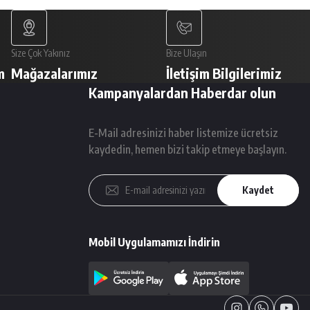
Size Çok Yakınız
Bize Ulaşın
m
Mağazalarımız
İletişim Bilgilerimiz
Kampanyalardan Haberdar olun
E-Mail adresinizi haber listemize ücretsiz
kaydedin, hemen bizi takip etmeye başlayın.
Kaydet
Mobil Uygulamamızı İndirin