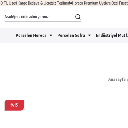
eri Kargo Bedava & Ücretsiz Teslimat
Horeca Premium Üyelere Özel Fırsatlar
Üye
Porselen Horeca
Porselen Sofra
Endüstriyel Mutf
Anasayfa
%15