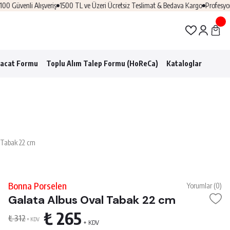
li Alışveriş
1500 TL ve Üzeri Ücretsiz Teslimat & Bedava Kargo
Profesyonel Hor
racat Formu
Toplu Alım Talep Formu (HoReCa)
Kataloglar
 Tabak 22 cm
Bonna Porselen
Yorumlar (0)
Galata Albus Oval Tabak 22 cm
₺ 265
₺ 312
+ KDV
+ KDV