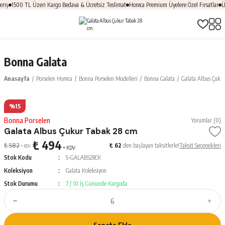
riş
1500 TL Üzeri Kargo Bedava & Ücretsiz Teslimat
Horeca Premium Üyelere Özel Fırsatlar
Üy
Bonna Galata
Anasayfa
Porselen Horeca
Bonna Porselen Modelleri
Bonna Galata
Galata Albus Çuku
%15
Bonna Porselen
Yorumlar (0)
Galata Albus Çukur Tabak 28 cm
₺ 494
₺ 582
₺ 62
den başlayan taksitlerle!
Taksit Seçenekleri
+ KDV
+ KDV
Stok Kodu
S-GALABS28CK
Koleksiyon
Galata Koleksiyon
Stok Durumu
7 / 10 İş Gününde Kargoda