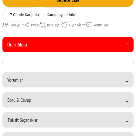
Sepete Ekle
7 Günde Kargoda
Kampanyalı Ürün
Tavsiye Et
Paylaş
Karşılaştır
Fiyat Alarmı
Yorum Yaz
Ürün Bilgisi
Yorumlar
Soru & Cevap
Bu ürüne ilk yorumu siz yapın!
Taksit Seçenekleri
Yorum Yaz
Ürün hakkında henüz soru sorulmamış.