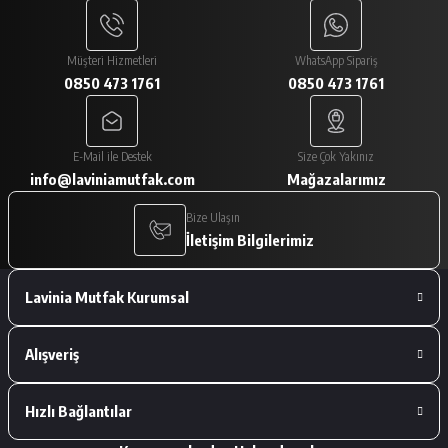
Paketlemesi ve ürünlerin istediğim gibi
gelmesi çok iyiydi
Müşteri Hizmetleri
WhatsApp Sipariş
0850 473 1761
0850 473 1761
A... V... | 29/01/2026
Paketleme çok iyiydi. Ürünler tam
E-Mail ile Destek
Size Çok Yakınız
istediğimiz gibiydi.
info@laviniamutfak.com
Mağazalarımız
A... V... | 29/01/2026
Bize Ulaşın
İletişim Bilgilerimiz
Deneyimini Paylaş
Lavinia Mutfak Kurumsal
Alışveriş
Hızlı Bağlantılar